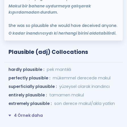
Makul bir bahane uydurmaya çalışarak
kıpırdamadan durdum.
She was so plausible she would have deceived anyone.
O kadar inandırıcıydı ki herhangi birini aldatabilirdi.
Plausible (adj) Collocations
hardly plausible :
pek mantıklı
perfectly plausible :
mükemmel derecede makul
superficially plausible :
yüzeysel olarak inandırıcı
entirely plausible :
tamamen makul
extremely plausible :
son derece makul/akla yatkın
4 Örnek daha