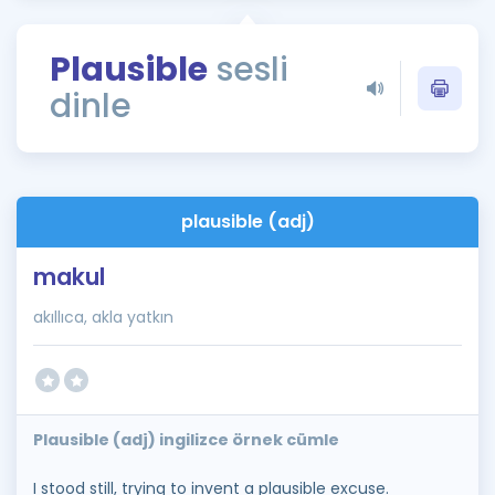
Puan Hesaplama
Plausible
sesli
Rehberlik Aracı
dinle
ÖSYM Sınav Takvimi
Kampanyalar
Blog
plausible (adj)
İngilizce Gramer
makul
akıllıca, akla yatkın
Plausible (adj) ingilizce örnek cümle
I stood still, trying to invent a plausible excuse.