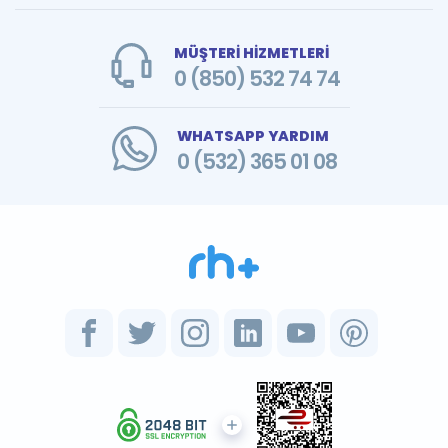
MÜŞTERİ HİZMETLERİ
0 (850) 532 74 74
WHATSAPP YARDIM
0 (532) 365 01 08