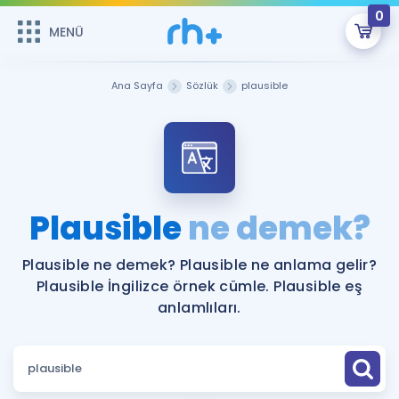
0
MENÜ
MENÜ
Üye Girişi
Ana Sayfa
Sözlük
plausible
Online Dersler
Sepetin Şu An Boş.
Çalışma Paketleri
Remzi Hoca ile seni sınava hazırlayacak onlarca eğitim seni
bekliyor!
Kitaplar ve Kaynaklar
GİRİŞ YAP
Plausible
ne demek?
Katılımcı Görüşleri
Şifremi Hatırlamıyorum
Plausible ne demek? Plausible ne anlama gelir?
Plausible İngilizce örnek cümle. Plausible eş
ÜYE DEĞİLİM
Faydalı Araçlar
anlamlıları.
Ücretsiz Kaynaklar
Blog
İngilizce Gramer
Hakkımızda
Kariyer
Sözlük
Soru & Cevap
İletişim