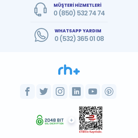
MÜŞTERİ HİZMETLERİ
0 (850) 532 74 74
WHATSAPP YARDIM
0 (532) 365 01 08