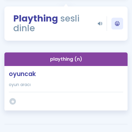
Puan Hesaplama
Plaything
sesli
Rehberlik Aracı
dinle
ÖSYM Sınav Takvimi
Kampanyalar
Blog
plaything (n)
İngilizce Gramer
oyuncak
oyun aracı