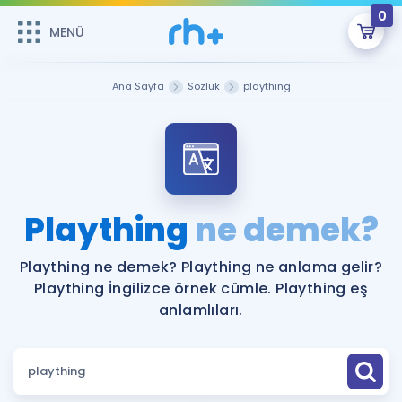
0
MENÜ
MENÜ
Üye Girişi
Ana Sayfa
Sözlük
plaything
Online Dersler
Sepetin Şu An Boş.
Çalışma Paketleri
Remzi Hoca ile seni sınava hazırlayacak onlarca eğitim seni
bekliyor!
Kitaplar ve Kaynaklar
GİRİŞ YAP
Plaything
ne demek?
Katılımcı Görüşleri
Şifremi Hatırlamıyorum
Plaything ne demek? Plaything ne anlama gelir?
Plaything İngilizce örnek cümle. Plaything eş
ÜYE DEĞİLİM
Faydalı Araçlar
anlamlıları.
Ücretsiz Kaynaklar
Blog
İngilizce Gramer
Hakkımızda
Kariyer
Sözlük
Soru & Cevap
İletişim