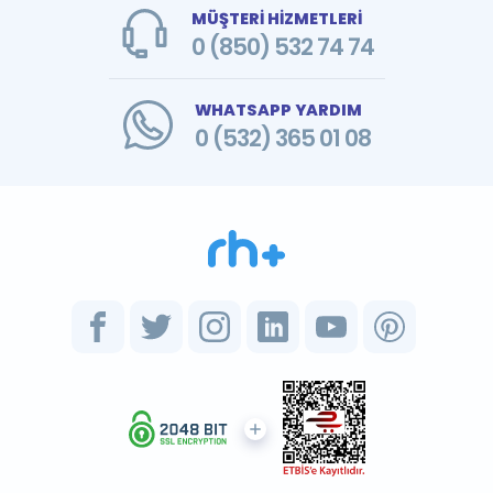
MÜŞTERİ HİZMETLERİ
0 (850) 532 74 74
WHATSAPP YARDIM
0 (532) 365 01 08