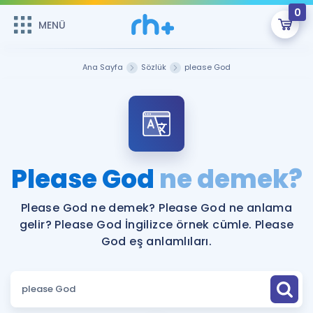
0
MENÜ
MENÜ
Üye Girişi
Ana Sayfa
Sözlük
please God
Online Dersler
Sepetin Şu An Boş.
Çalışma Paketleri
Remzi Hoca ile seni sınava hazırlayacak onlarca eğitim seni
bekliyor!
Kitaplar ve Kaynaklar
GİRİŞ YAP
Please God
ne demek?
Katılımcı Görüşleri
Şifremi Hatırlamıyorum
Please God ne demek? Please God ne anlama
gelir? Please God İngilizce örnek cümle. Please
ÜYE DEĞİLİM
Faydalı Araçlar
God eş anlamlıları.
Ücretsiz Kaynaklar
Blog
İngilizce Gramer
Hakkımızda
Kariyer
Sözlük
Soru & Cevap
İletişim