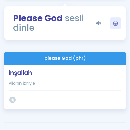
Puan Hesaplama
Please God
sesli
Rehberlik Aracı
dinle
ÖSYM Sınav Takvimi
Kampanyalar
Blog
please God (phr)
İngilizce Gramer
inşallah
Allahın izniyle