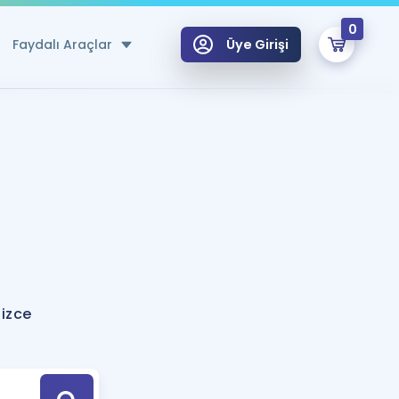
0
Faydalı Araçlar
Üye Girişi
klar
n Ücretsiz Kaynaklar
 için Özel Sözlük
Sepetin Şu An Boş.
ma
uan Hesaplama Aracı
i Hoca ile seni sınava hazırlayacak onlarca eğitim seni bekliyor!
Şifremi Hatırlamıyorum
GİRİŞ YAP
lizce
azırlananlar için Öneriler
kvimi
ÜYE DEĞİLİM
arı Tek Takvimde