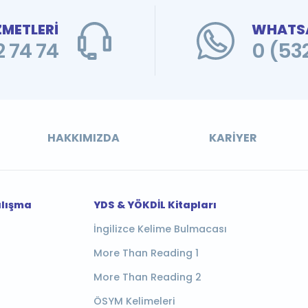
ZMETLERİ
WHATSA
 74 74
0 (53
HAKKIMIZDA
KARIYER
alışma
YDS & YÖKDİL Kitapları
İngilizce Kelime Bulmacası
More Than Reading 1
More Than Reading 2
ÖSYM Kelimeleri