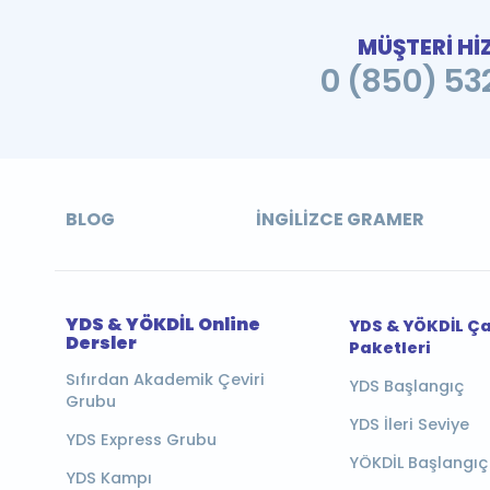
MÜŞTERİ Hİ
0 (850) 532
BLOG
İNGILIZCE GRAMER
YDS & YÖKDİL Online
YDS & YÖKDİL Ç
Dersler
Paketleri
Sıfırdan Akademik Çeviri
YDS Başlangıç
Grubu
YDS İleri Seviye
YDS Express Grubu
YÖKDİL Başlangıç
YDS Kampı