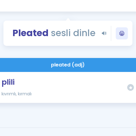
Kampanyalar
Eğitim ve Kitaplar
Blog
Pleated
sesli dinle
YDS - YÖKDİL Tüm S
İngilizce Gram
İngilizce Gramer
pleated (adj)
plili
kıvrımlı, kırmalı