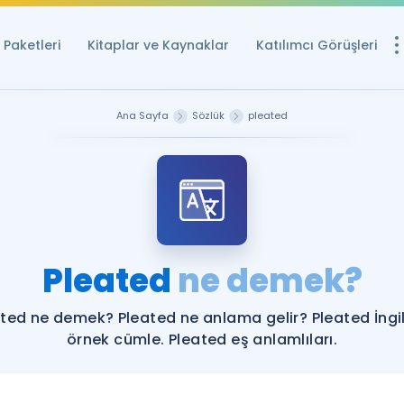
Paketleri
Kitaplar ve Kaynaklar
Katılımcı Görüşleri
Ücretsiz Kayna
Ana Sayfa
Sözlük
pleated
YDS ve YÖKDİL içi
Sözlük
İngilizce Sınavları
Puan Hesapla
Pleated
ne demek?
YDS ve YÖKDİL P
Remz
Rehberlik Aracı
ted ne demek? Pleated ne anlama gelir? Pleated İngi
YDS ve YÖKDİL'e H
örnek cümle. Pleated eş anlamlıları.
ÖSYM Sınav Ta
Tüm ÖSYM Sınavl