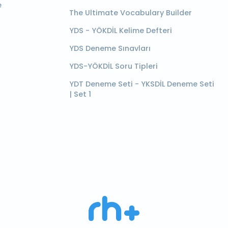
e
The Ultimate Vocabulary Builder
YDS - YÖKDİL Kelime Defteri
YDS Deneme Sınavları
YDS-YÖKDİL Soru Tipleri
YDT Deneme Seti - YKSDİL Deneme Seti
| Set 1