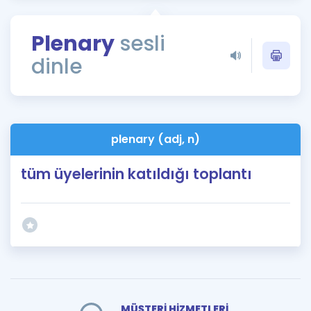
Puan Hesaplama
Plenary
sesli
Rehberlik Aracı
dinle
ÖSYM Sınav Takvimi
Kampanyalar
Blog
plenary (adj, n)
İngilizce Gramer
tüm üyelerinin katıldığı toplantı
MÜŞTERİ HİZMETLERİ