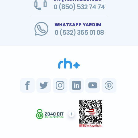
0 (850) 532 74 74
WHATSAPP YARDIM
0 (532) 365 01 08