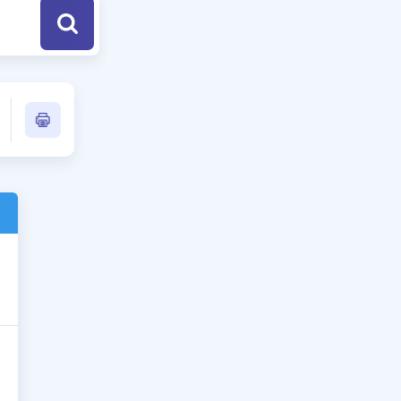
a Özel Fırsatlar
ınavlarla İlgili Haberler
er
 ve Konu Anlatımı