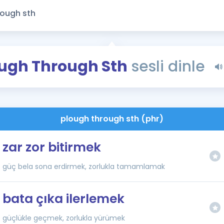
Kampanyalar
Eğitim ve Kitaplar
Blog
YDS - YÖKDİL Tüm S
ugh Through Sth
sesli dinle
İngilizce Gram
İngilizce Gramer
plough through sth (phr)
zar zor bitirmek
güç bela sona erdirmek, zorlukla tamamlamak
bata çıka ilerlemek
güçlükle geçmek, zorlukla yürümek