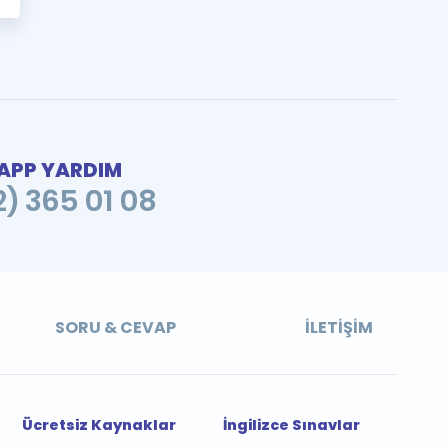
PP YARDIM
2) 365 01 08
SORU & CEVAP
İLETIŞIM
Ücretsiz Kaynaklar
İngilizce Sınavlar