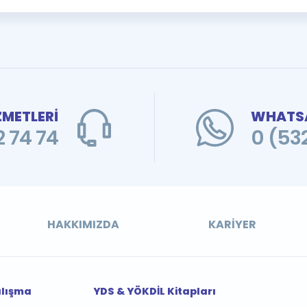
ZMETLERİ
WHATSA
 74 74
0 (53
HAKKIMIZDA
KARIYER
alışma
YDS & YÖKDİL Kitapları