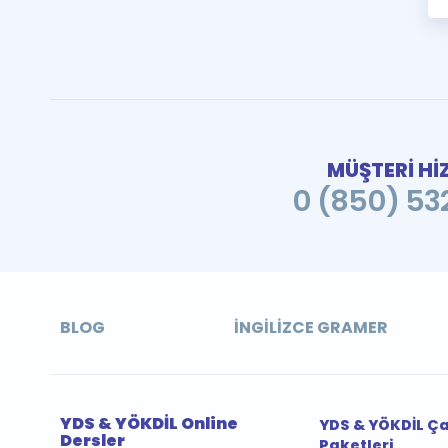
MÜŞTERİ Hİ
0 (850) 532
BLOG
İNGILIZCE GRAMER
YDS & YÖKDİL Online
YDS & YÖKDİL Ç
Dersler
Paketleri