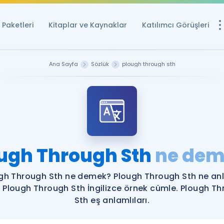
Paketleri
Kitaplar ve Kaynaklar
Katılımcı Görüşleri
Ücretsiz Kayna
Ana Sayfa
Sözlük
plough through sth
YDS ve YÖKDİL içi
Sözlük
İngilizce Sınavları
Puan Hesapla
ugh Through Sth
ne dem
YDS ve YÖKDİL P
Remz
Rehberlik Aracı
gh Through Sth ne demek? Plough Through Sth ne a
YDS ve YÖKDİL'e H
? Plough Through Sth İngilizce örnek cümle. Plough T
Sth eş anlamlıları.
ÖSYM Sınav Ta
Tüm ÖSYM Sınavl