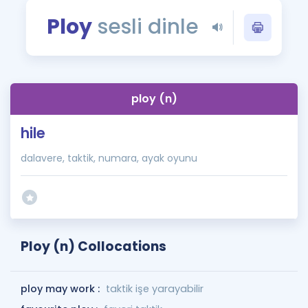
Puan Hesaplama
Ploy
sesli dinle
Rehberlik Aracı
ÖSYM Sınav Takvimi
ploy (n)
Kampanyalar
hile
Blog
dalavere, taktik, numara, ayak oyunu
İngilizce Gramer
Ploy (n) Collocations
ploy may work :
taktik işe yarayabilir