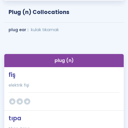
Plug (n) Collocations
plug ear :
kulak tıkamak
plug (n)
fiş
elektrik fişi
tıpa