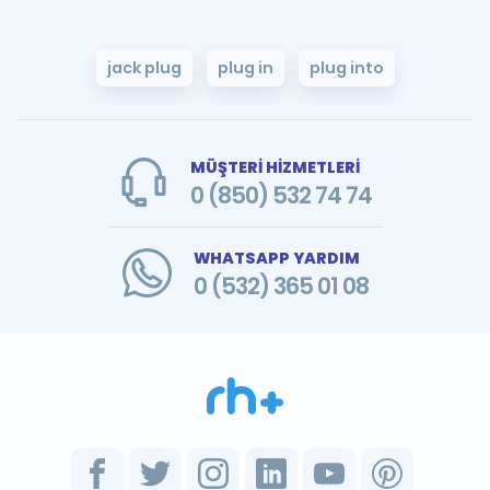
jack plug
plug in
plug into
MÜŞTERİ HİZMETLERİ
0 (850) 532 74 74
WHATSAPP YARDIM
0 (532) 365 01 08