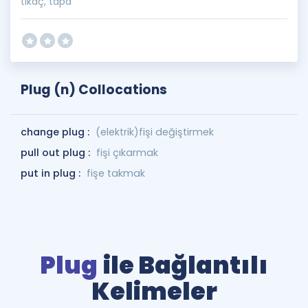
tıkaç, tapa
Plug (n) Collocations
change plug :
(elektrik)fişi değiştirmek
pull out plug :
fişi çıkarmak
put in plug :
fişe takmak
Plug
ile Bağlantılı
Kelimeler