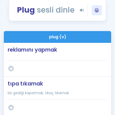
Puan Hesaplama
Plug
sesli dinle
Rehberlik Aracı
ÖSYM Sınav Takvimi
plug (v)
Kampanyalar
reklamını yapmak
Blog
İngilizce Gramer
tıpa tıkamak
bir gediği kapatmak, tıkaç tıkamak