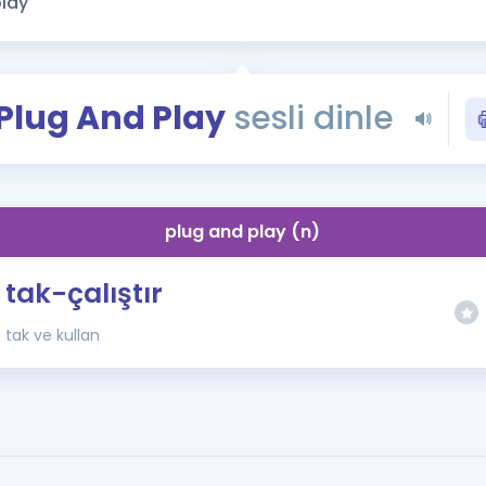
Kampanyalar
Eğitim ve Kitaplar
Blog
Plug And Play
sesli dinle
YDS - YÖKDİL Tüm S
İngilizce Gram
İngilizce Gramer
plug and play (n)
tak-çalıştır
tak ve kullan