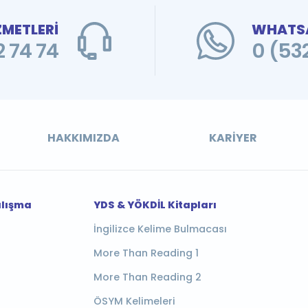
ZMETLERİ
WHATSA
 74 74
0 (53
HAKKIMIZDA
KARIYER
alışma
YDS & YÖKDİL Kitapları
İngilizce Kelime Bulmacası
More Than Reading 1
More Than Reading 2
ÖSYM Kelimeleri