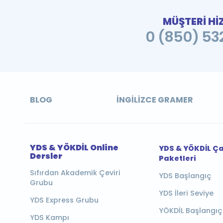
MÜŞTERİ Hİ
0 (850) 532
BLOG
İNGILIZCE GRAMER
YDS & YÖKDİL Online
YDS & YÖKDİL Ç
Dersler
Paketleri
Sıfırdan Akademik Çeviri
YDS Başlangıç
Grubu
YDS İleri Seviye
YDS Express Grubu
YÖKDİL Başlangıç
YDS Kampı