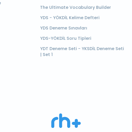
e
The Ultimate Vocabulary Builder
YDS - YÖKDİL Kelime Defteri
YDS Deneme Sınavları
YDS-YÖKDİL Soru Tipleri
YDT Deneme Seti - YKSDİL Deneme Seti
| Set 1