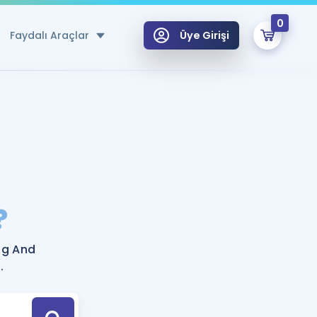
0
Faydalı Araçlar
Üye Girişi
klar
n Ücretsiz Kaynaklar
 için Özel Sözlük
Sepetin Şu An Boş.
ma
?
uan Hesaplama Aracı
i Hoca ile seni sınava hazırlayacak onlarca eğitim seni bekliyor!
Şifremi Hatırlamıyorum
GİRİŞ YAP
ug And
azırlananlar için Öneriler
.
kvimi
ÜYE DEĞİLİM
arı Tek Takvimde