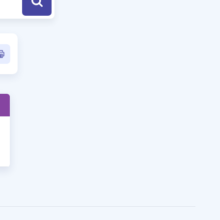
a Özel Fırsatlar
ınavlarla İlgili Haberler
er
 ve Konu Anlatımı