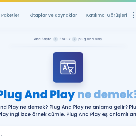
Paketleri
Kitaplar ve Kaynaklar
Katılımcı Görüşleri
Ücretsiz Kayna
Ana Sayfa
Sözlük
plug and play
YDS ve YÖKDİL içi
Sözlük
İngilizce Sınavları
Puan Hesapla
Plug And Play
ne demek
YDS ve YÖKDİL P
Remz
Rehberlik Aracı
And Play ne demek? Plug And Play ne anlama gelir? Pl
YDS ve YÖKDİL'e H
Play İngilizce örnek cümle. Plug And Play eş anlamlıları
ÖSYM Sınav Ta
Tüm ÖSYM Sınavl