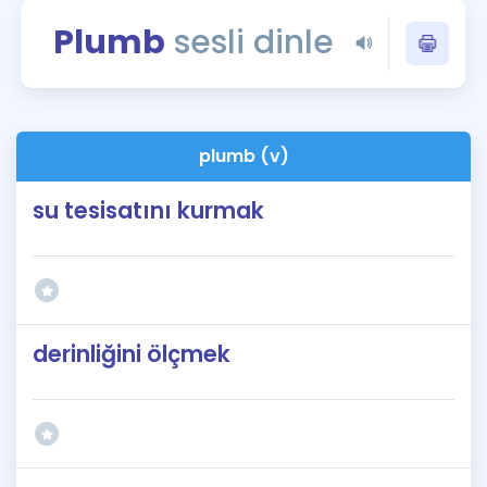
Puan Hesaplama
Plumb
sesli dinle
Rehberlik Aracı
ÖSYM Sınav Takvimi
plumb (v)
Kampanyalar
su tesisatını kurmak
Blog
İngilizce Gramer
derinliğini ölçmek