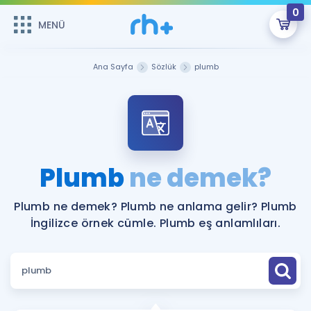
0
MENÜ
MENÜ
Üye Girişi
Ana Sayfa
Sözlük
plumb
Online Dersler
Sepetin Şu An Boş.
Çalışma Paketleri
Remzi Hoca ile seni sınava hazırlayacak onlarca eğitim seni
bekliyor!
Kitaplar ve Kaynaklar
GİRİŞ YAP
Plumb
ne demek?
Katılımcı Görüşleri
Şifremi Hatırlamıyorum
Plumb ne demek? Plumb ne anlama gelir? Plumb
İngilizce örnek cümle. Plumb eş anlamlıları.
ÜYE DEĞİLİM
Faydalı Araçlar
Ücretsiz Kaynaklar
Blog
İngilizce Gramer
Hakkımızda
Kariyer
Sözlük
Soru & Cevap
İletişim