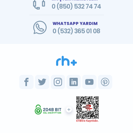
0 (850) 532 74 74
WHATSAPP YARDIM
0 (532) 365 01 08