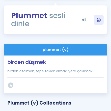
Puan Hesaplama
Plummet
sesli
Rehberlik Aracı
dinle
ÖSYM Sınav Takvimi
Kampanyalar
Blog
plummet (v)
İngilizce Gramer
birden düşmek
birden azalmak, tepe taklak olmak, yere çakılmak
Plummet (v) Collocations