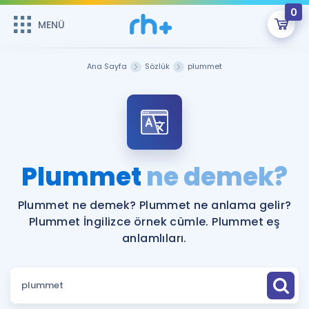
0
MENÜ
MENÜ
Üye Girişi
Ana Sayfa
Sözlük
plummet
Online Dersler
Sepetin Şu An Boş.
Çalışma Paketleri
Remzi Hoca ile seni sınava hazırlayacak onlarca eğitim seni
bekliyor!
Kitaplar ve Kaynaklar
GİRİŞ YAP
Plummet
ne demek?
Katılımcı Görüşleri
Şifremi Hatırlamıyorum
Plummet ne demek? Plummet ne anlama gelir?
Plummet İngilizce örnek cümle. Plummet eş
ÜYE DEĞİLİM
Faydalı Araçlar
anlamlıları.
Ücretsiz Kaynaklar
Blog
İngilizce Gramer
Hakkımızda
Kariyer
Sözlük
Soru & Cevap
İletişim