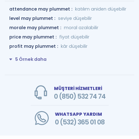
attendance may plummet :
katılım aniden düşebilir
level may plummet :
seviye düşebilir
morale may plummet :
moral azalabilir
price may plummet :
fiyat düşebilir
profit may plummet :
kâr düşebilir
5 Örnek daha
MÜŞTERİ HİZMETLERİ
0 (850) 532 74 74
WHATSAPP YARDIM
0 (532) 365 01 08