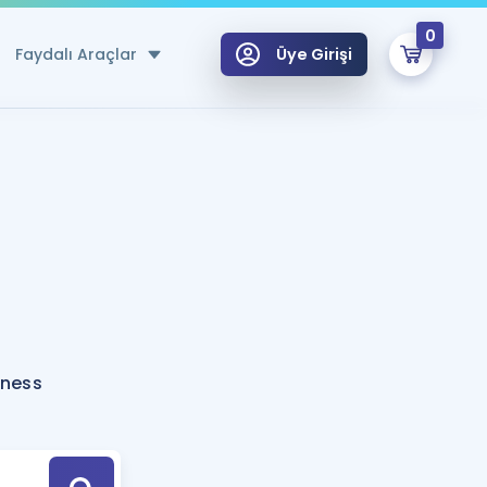
0
Faydalı Araçlar
Üye Girişi
klar
n Ücretsiz Kaynaklar
 için Özel Sözlük
Sepetin Şu An Boş.
ma
uan Hesaplama Aracı
i Hoca ile seni sınava hazırlayacak onlarca eğitim seni bekliyor!
Şifremi Hatırlamıyorum
GİRİŞ YAP
pness
azırlananlar için Öneriler
kvimi
ÜYE DEĞİLİM
arı Tek Takvimde