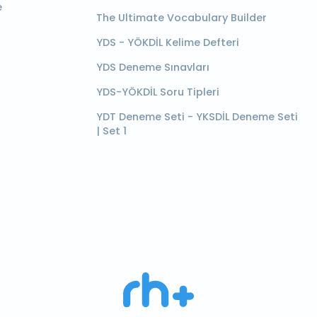
e
The Ultimate Vocabulary Builder
YDS - YÖKDİL Kelime Defteri
YDS Deneme Sınavları
YDS-YÖKDİL Soru Tipleri
YDT Deneme Seti - YKSDİL Deneme Seti
| Set 1