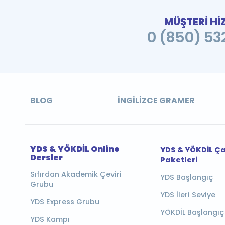
MÜŞTERİ Hİ
0 (850) 532
BLOG
İNGILIZCE GRAMER
YDS & YÖKDİL Online
YDS & YÖKDİL Ç
Dersler
Paketleri
Sıfırdan Akademik Çeviri
YDS Başlangıç
Grubu
YDS İleri Seviye
YDS Express Grubu
YÖKDİL Başlangıç
YDS Kampı