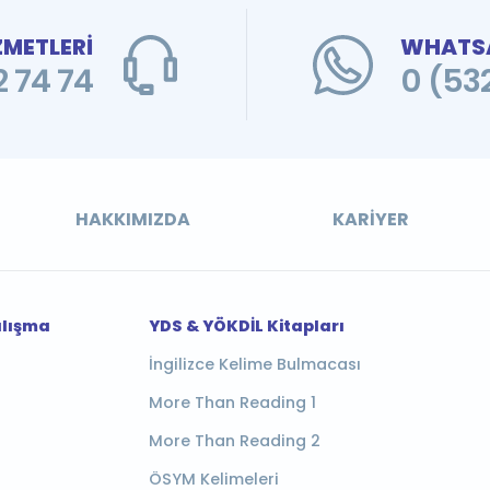
ZMETLERİ
WHATSA
 74 74
0 (53
HAKKIMIZDA
KARIYER
alışma
YDS & YÖKDİL Kitapları
İngilizce Kelime Bulmacası
More Than Reading 1
More Than Reading 2
ÖSYM Kelimeleri