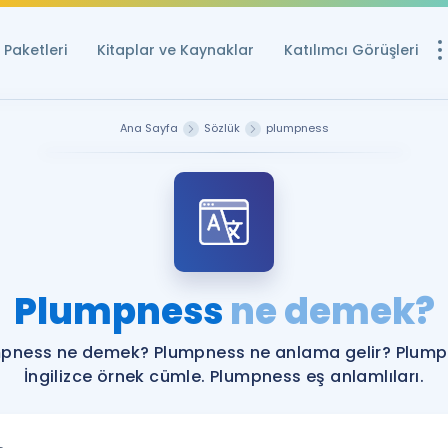
Paketleri
Kitaplar ve Kaynaklar
Katılımcı Görüşleri
Ücretsiz Kayna
Ana Sayfa
Sözlük
plumpness
YDS ve YÖKDİL içi
Sözlük
İngilizce Sınavları
Puan Hesapla
Plumpness
ne demek?
YDS ve YÖKDİL P
Remz
Rehberlik Aracı
pness ne demek? Plumpness ne anlama gelir? Plum
YDS ve YÖKDİL'e H
İngilizce örnek cümle. Plumpness eş anlamlıları.
ÖSYM Sınav Ta
Tüm ÖSYM Sınavl