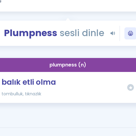
Kampanyalar
Eğitim ve Kitaplar
Blog
Plumpness
sesli dinle
YDS - YÖKDİL Tüm S
İngilizce Gram
İngilizce Gramer
plumpness (n)
balık etli olma
tombulluk, tıknazlık