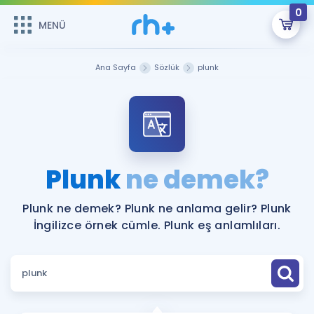
0
MENÜ
MENÜ
Üye Girişi
Ana Sayfa
Sözlük
plunk
Online Dersler
Sepetin Şu An Boş.
Çalışma Paketleri
Remzi Hoca ile seni sınava hazırlayacak onlarca eğitim seni
bekliyor!
Kitaplar ve Kaynaklar
GİRİŞ YAP
Plunk
ne demek?
Katılımcı Görüşleri
Şifremi Hatırlamıyorum
Plunk ne demek? Plunk ne anlama gelir? Plunk
İngilizce örnek cümle. Plunk eş anlamlıları.
ÜYE DEĞİLİM
Faydalı Araçlar
Ücretsiz Kaynaklar
Blog
İngilizce Gramer
Hakkımızda
Kariyer
Sözlük
Soru & Cevap
İletişim