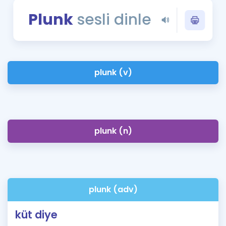
Puan Hesaplama
Plunk
sesli dinle
Rehberlik Aracı
ÖSYM Sınav Takvimi
plunk (v)
Kampanyalar
Blog
İngilizce Gramer
plunk (n)
plunk (adv)
küt diye