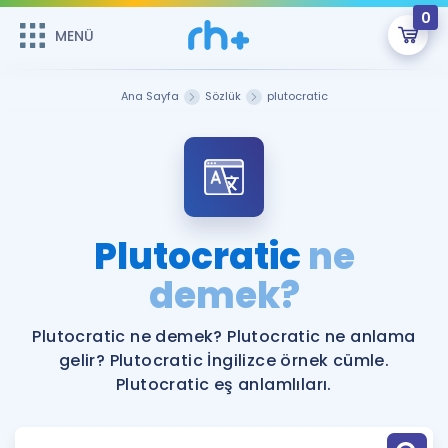
0
MENÜ
MENÜ
Üye Girişi
Ana Sayfa
Sözlük
plutocratic
Online Dersler
Sepetin Şu An Boş.
Çalışma Paketleri
Remzi Hoca ile seni sınava hazırlayacak onlarca eğitim seni
bekliyor!
Kitaplar ve Kaynaklar
GİRİŞ YAP
Plutocratic
ne
Katılımcı Görüşleri
demek?
Şifremi Hatırlamıyorum
ÜYE DEĞİLİM
Faydalı Araçlar
Plutocratic ne demek? Plutocratic ne anlama
gelir? Plutocratic İngilizce örnek cümle.
Ücretsiz Kaynaklar
Blog
İngilizce Gramer
Plutocratic eş anlamlıları.
Hakkımızda
Kariyer
Sözlük
Soru & Cevap
İletişim