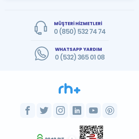
MÜŞTERİ HİZMETLERİ
0 (850) 532 74 74
WHATSAPP YARDIM
0 (532) 365 01 08