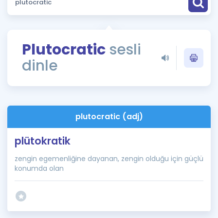
Puan Hesaplama
Rehberlik Aracı
Plutocratic
sesli
ÖSYM Sınav Takvimi
dinle
Kampanyalar
Blog
plutocratic (adj)
İngilizce Gramer
plütokratik
zengin egemenliğine dayanan, zengin olduğu için güçlü
konumda olan