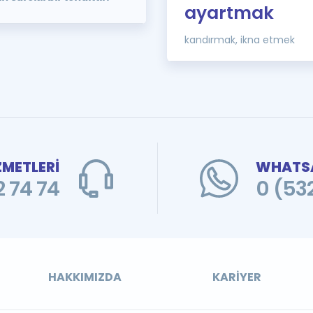
ayartmak
kandırmak, ikna etmek
ZMETLERİ
WHATSA
 74 74
0 (53
HAKKIMIZDA
KARIYER