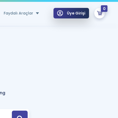
0
Faydalı Araçlar
Üye Girişi
klar
n Ücretsiz Kaynaklar
 için Özel Sözlük
Sepetin Şu An Boş.
ma
uan Hesaplama Aracı
i Hoca ile seni sınava hazırlayacak onlarca eğitim seni bekliyor!
Şifremi Hatırlamıyorum
GİRİŞ YAP
ing
azırlananlar için Öneriler
kvimi
ÜYE DEĞİLİM
arı Tek Takvimde