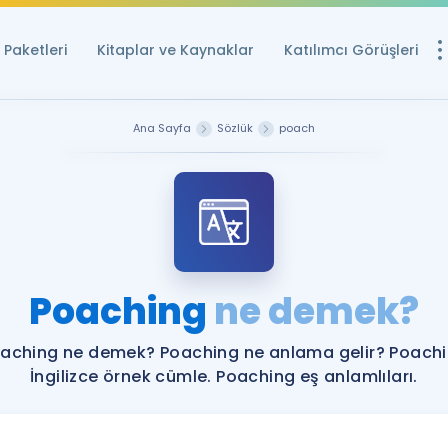
Paketleri
Kitaplar ve Kaynaklar
Katılımcı Görüşleri
Ücretsiz Kayna
Ana Sayfa
Sözlük
poach
YDS ve YÖKDİL içi
Sözlük
İngilizce Sınavları
Puan Hesapla
Poaching
ne demek?
YDS ve YÖKDİL P
Remz
Rehberlik Aracı
aching ne demek? Poaching ne anlama gelir? Poach
YDS ve YÖKDİL'e H
İngilizce örnek cümle. Poaching eş anlamlıları.
ÖSYM Sınav Ta
Tüm ÖSYM Sınavl