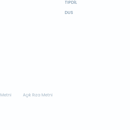
TIPDİL
DUS
 Metni
Açık Rıza Metni