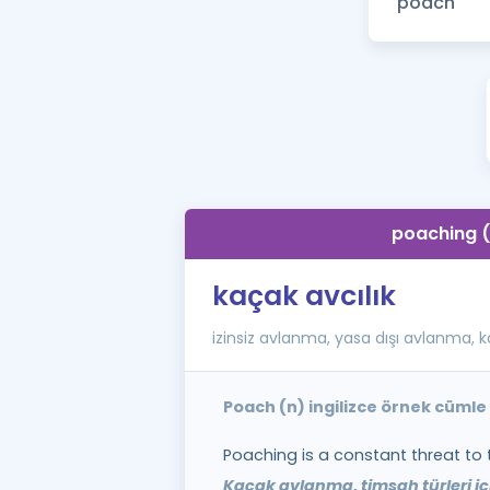
poaching 
kaçak avcılık
izinsiz avlanma, yasa dışı avlanma,
Poach (n) ingilizce örnek cümle
Poaching is a constant threat to 
Kaçak avlanma, timsah türleri için