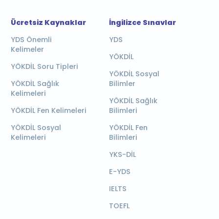
Ücretsiz Kaynaklar
İngilizce Sınavlar
YDS Önemli
YDS
Kelimeler
YÖKDİL
YÖKDİL Soru Tipleri
YÖKDİL Sosyal
YÖKDİL Sağlık
Bilimler
Kelimeleri
YÖKDİL Sağlık
YÖKDİL Fen Kelimeleri
Bilimleri
YÖKDİL Sosyal
YÖKDİL Fen
Kelimeleri
Bilimleri
YKS-DİL
E-YDS
IELTS
TOEFL