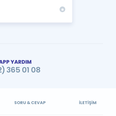
PP YARDIM
2) 365 01 08
SORU & CEVAP
İLETIŞIM