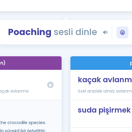
Kampanyalar
Eğitim ve Kitaplar
Blog
Poaching
sesli dinle
YDS - YÖKDİL Tüm S
İngilizce Gram
İngilizce Gramer
(n)
kaçak avlan
 kaçak avlanma
özel arazide izinsiz avlan
suda pişirmek
the crocodile species.
 sürekli bir tehdittir.