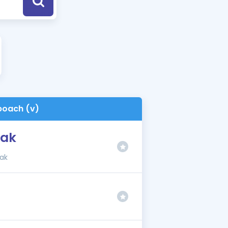
a Özel Fırsatlar
ınavlarla İlgili Haberler
er
 ve Konu Anlatımı
poach (v)
mak
mak