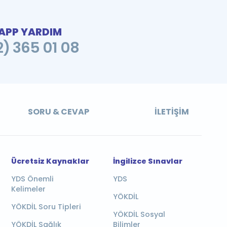
PP YARDIM
2) 365 01 08
SORU & CEVAP
İLETIŞIM
Ücretsiz Kaynaklar
İngilizce Sınavlar
YDS Önemli
YDS
Kelimeler
YÖKDİL
YÖKDİL Soru Tipleri
YÖKDİL Sosyal
YÖKDİL Sağlık
Bilimler