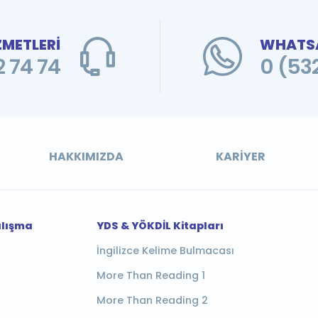
ZMETLERİ
WHATSA
 74 74
0 (53
HAKKIMIZDA
KARIYER
alışma
YDS & YÖKDİL Kitapları
İngilizce Kelime Bulmacası
More Than Reading 1
More Than Reading 2