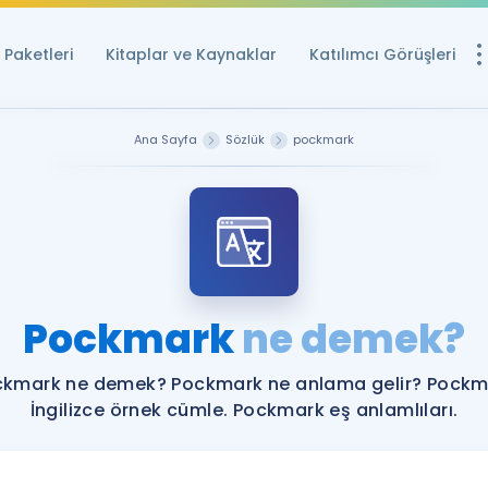
Paketleri
Kitaplar ve Kaynaklar
Katılımcı Görüşleri
Ücretsiz Kayna
Ana Sayfa
Sözlük
pockmark
YDS ve YÖKDİL içi
Sözlük
İngilizce Sınavları
Puan Hesapla
Pockmark
ne demek?
YDS ve YÖKDİL P
Remz
Rehberlik Aracı
ckmark ne demek? Pockmark ne anlama gelir? Pockm
YDS ve YÖKDİL'e H
İngilizce örnek cümle. Pockmark eş anlamlıları.
ÖSYM Sınav Ta
Tüm ÖSYM Sınavl