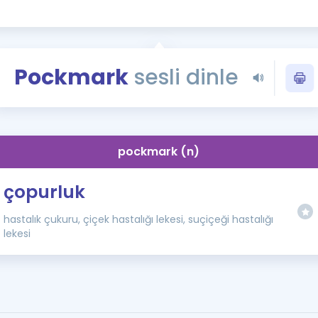
Kampanyalar
Eğitim ve Kitaplar
Blog
Pockmark
sesli dinle
YDS - YÖKDİL Tüm S
İngilizce Gram
İngilizce Gramer
pockmark (n)
çopurluk
hastalık çukuru, çiçek hastalığı lekesi, suçiçeği hastalığı
lekesi