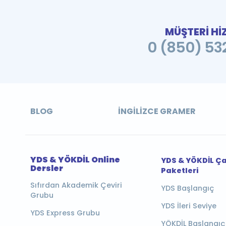
MÜŞTERİ Hİ
0 (850) 532
BLOG
İNGILIZCE GRAMER
YDS & YÖKDİL Online
YDS & YÖKDİL Ç
Dersler
Paketleri
Sıfırdan Akademik Çeviri
YDS Başlangıç
Grubu
YDS İleri Seviye
YDS Express Grubu
YÖKDİL Başlangıç