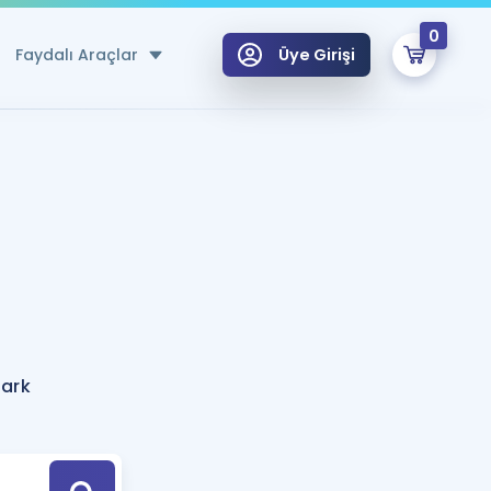
0
Faydalı Araçlar
Üye Girişi
klar
n Ücretsiz Kaynaklar
 için Özel Sözlük
Sepetin Şu An Boş.
ma
uan Hesaplama Aracı
i Hoca ile seni sınava hazırlayacak onlarca eğitim seni bekliyor!
Şifremi Hatırlamıyorum
GİRİŞ YAP
ark
azırlananlar için Öneriler
kvimi
ÜYE DEĞİLİM
arı Tek Takvimde