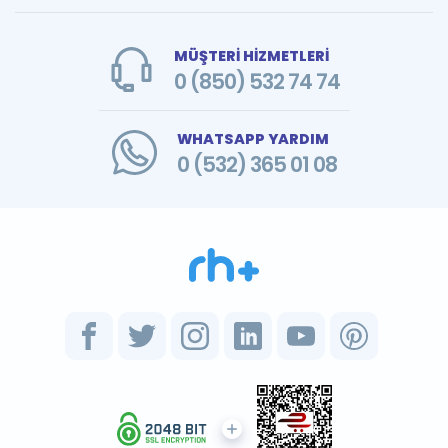
MÜŞTERİ HİZMETLERİ
0 (850) 532 74 74
WHATSAPP YARDIM
0 (532) 365 01 08