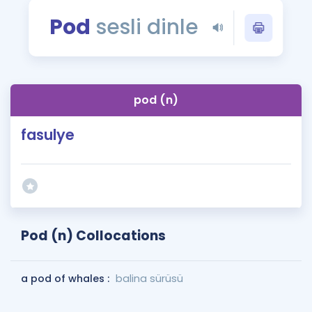
Puan Hesaplama
Pod
sesli dinle
Rehberlik Aracı
ÖSYM Sınav Takvimi
pod (n)
Kampanyalar
fasulye
Blog
İngilizce Gramer
Pod (n) Collocations
a pod of whales :
balina sürüsü