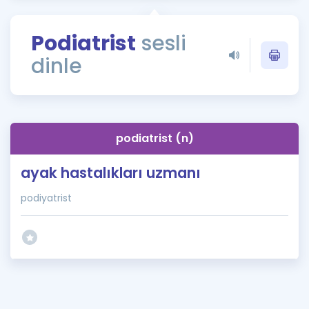
Puan Hesaplama
Podiatrist
sesli
Rehberlik Aracı
dinle
ÖSYM Sınav Takvimi
Kampanyalar
Blog
podiatrist (n)
İngilizce Gramer
ayak hastalıkları uzmanı
podiyatrist