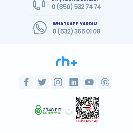
0 (850) 532 74 74
WHATSAPP YARDIM
0 (532) 365 01 08