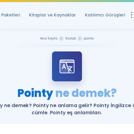
Paketleri
Kitaplar ve Kaynaklar
Katılımcı Görüşleri
Ücretsiz Kayna
Ana Sayfa
Sözlük
pointy
YDS ve YÖKDİL içi
Sözlük
İngilizce Sınavları
Puan Hesapla
Pointy
ne demek?
YDS ve YÖKDİL P
Remz
Rehberlik Aracı
y ne demek? Pointy ne anlama gelir? Pointy İngilizce
YDS ve YÖKDİL'e H
cümle. Pointy eş anlamlıları.
ÖSYM Sınav Ta
Tüm ÖSYM Sınavl