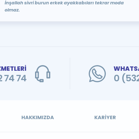
İnşallah sivri burun erkek ayakkabıları tekrar moda
olmaz.
ZMETLERİ
WHATSA
 74 74
0 (53
HAKKIMIZDA
KARIYER