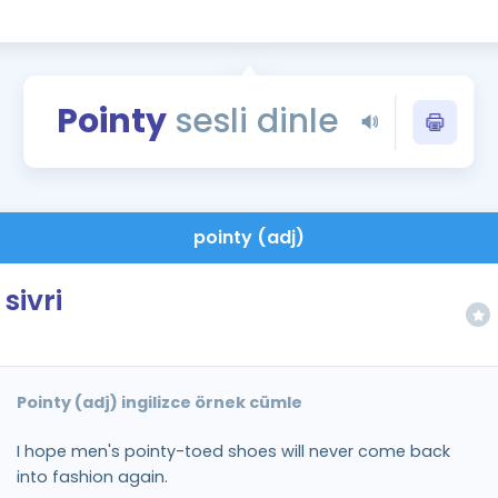
Kampanyalar
Eğitim ve Kitaplar
Blog
Pointy
sesli dinle
YDS - YÖKDİL Tüm S
İngilizce Gram
İngilizce Gramer
pointy (adj)
sivri
Pointy (adj) ingilizce örnek cümle
I hope men's pointy-toed shoes will never come back
into fashion again.