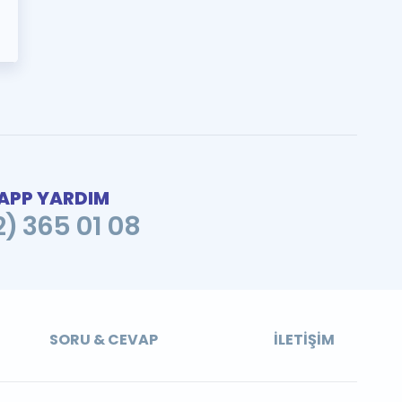
PP YARDIM
2) 365 01 08
SORU & CEVAP
İLETIŞIM