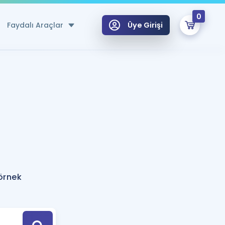
0
Faydalı Araçlar
Üye Girişi
klar
n Ücretsiz Kaynaklar
 için Özel Sözlük
Sepetin Şu An Boş.
ma
uan Hesaplama Aracı
i Hoca ile seni sınava hazırlayacak onlarca eğitim seni bekliyor!
Şifremi Hatırlamıyorum
GİRİŞ YAP
 örnek
azırlananlar için Öneriler
kvimi
ÜYE DEĞİLİM
arı Tek Takvimde