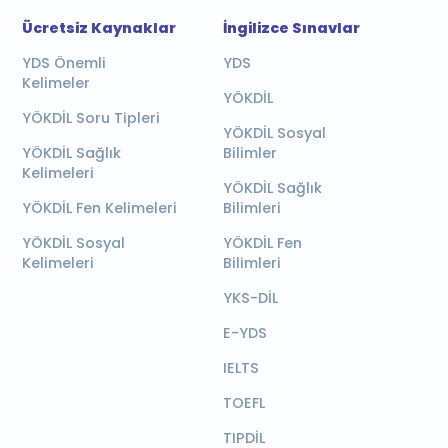
Ücretsiz Kaynaklar
İngilizce Sınavlar
YDS Önemli
YDS
Kelimeler
YÖKDİL
YÖKDİL Soru Tipleri
YÖKDİL Sosyal
YÖKDİL Sağlık
Bilimler
Kelimeleri
YÖKDİL Sağlık
YÖKDİL Fen Kelimeleri
Bilimleri
YÖKDİL Sosyal
YÖKDİL Fen
Kelimeleri
Bilimleri
YKS-DİL
E-YDS
IELTS
TOEFL
TIPDİL