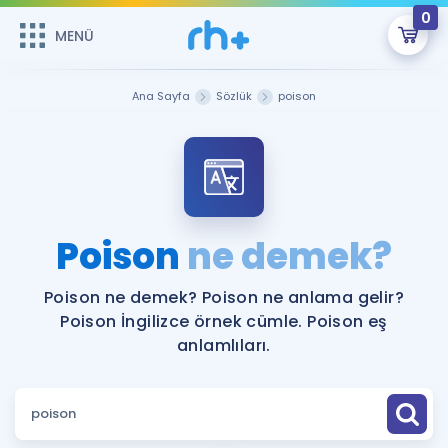
0
MENÜ
MENÜ
Üye Girişi
Ana Sayfa
Sözlük
poison
Online Dersler
Sepetin Şu An Boş.
Çalışma Paketleri
Remzi Hoca ile seni sınava hazırlayacak onlarca eğitim seni
bekliyor!
Kitaplar ve Kaynaklar
GİRİŞ YAP
Poison
ne demek?
Katılımcı Görüşleri
Şifremi Hatırlamıyorum
Poison ne demek? Poison ne anlama gelir?
Poison İngilizce örnek cümle. Poison eş
ÜYE DEĞİLİM
Faydalı Araçlar
anlamlıları.
Ücretsiz Kaynaklar
Blog
İngilizce Gramer
Hakkımızda
Kariyer
Sözlük
Soru & Cevap
İletişim