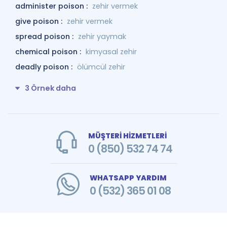
administer poison :
zehir vermek
give poison :
zehir vermek
spread poison :
zehir yaymak
chemical poison :
kimyasal zehir
deadly poison :
ölümcül zehir
3 Örnek daha
MÜŞTERİ HİZMETLERİ
0 (850) 532 74 74
WHATSAPP YARDIM
0 (532) 365 01 08