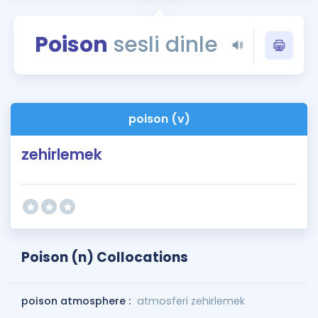
Puan Hesaplama
Poison
sesli dinle
Rehberlik Aracı
ÖSYM Sınav Takvimi
Kampanyalar
poison (v)
Blog
zehirlemek
İngilizce Gramer
Poison (n) Collocations
poison atmosphere :
atmosferi zehirlemek