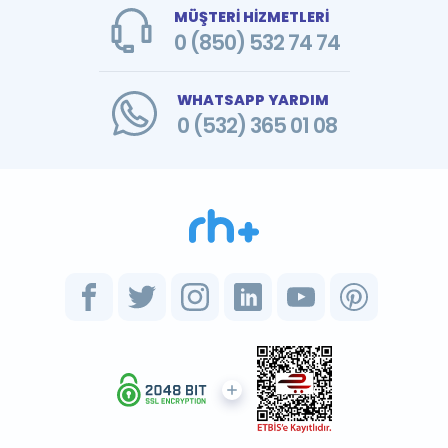
MÜŞTERİ HİZMETLERİ
0 (850) 532 74 74
WHATSAPP YARDIM
0 (532) 365 01 08