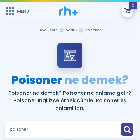
0
MENÜ
MENÜ
Üye Girişi
Ana Sayfa
Sözlük
poisoner
Online Dersler
Sepetin Şu An Boş.
Çalışma Paketleri
Remzi Hoca ile seni sınava hazırlayacak onlarca eğitim seni
bekliyor!
Kitaplar ve Kaynaklar
GİRİŞ YAP
Poisoner
ne demek?
Katılımcı Görüşleri
Şifremi Hatırlamıyorum
Poisoner ne demek? Poisoner ne anlama gelir?
Poisoner İngilizce örnek cümle. Poisoner eş
ÜYE DEĞİLİM
Faydalı Araçlar
anlamlıları.
Ücretsiz Kaynaklar
Blog
İngilizce Gramer
Hakkımızda
Kariyer
Sözlük
Soru & Cevap
İletişim