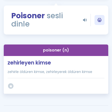
Puan Hesaplama
Poisoner
sesli
Rehberlik Aracı
dinle
ÖSYM Sınav Takvimi
Kampanyalar
Blog
poisoner (n)
İngilizce Gramer
zehirleyen kimse
zehirle öldüren kimse, zehirleyerek öldüren kimse