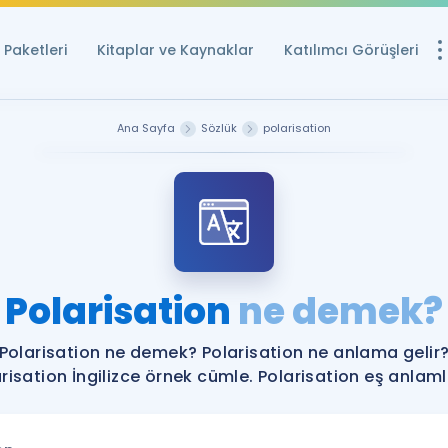
Paketleri
Kitaplar ve Kaynaklar
Katılımcı Görüşleri
Ücretsiz Kayna
Ana Sayfa
Sözlük
polarisation
YDS ve YÖKDİL içi
Sözlük
İngilizce Sınavları
Puan Hesapla
Polarisation
ne demek?
YDS ve YÖKDİL P
Remz
Rehberlik Aracı
Polarisation ne demek? Polarisation ne anlama gelir
YDS ve YÖKDİL'e H
risation İngilizce örnek cümle. Polarisation eş anlamlı
ÖSYM Sınav Ta
Tüm ÖSYM Sınavl