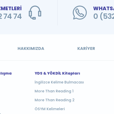
ZMETLERİ
WHATSA
 74 74
0 (53
HAKKIMIZDA
KARIYER
alışma
YDS & YÖKDİL Kitapları
İngilizce Kelime Bulmacası
More Than Reading 1
More Than Reading 2
ÖSYM Kelimeleri