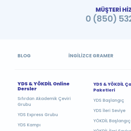
MÜŞTERİ Hİ
0 (850) 532
BLOG
İNGILIZCE GRAMER
YDS & YÖKDİL Online
YDS & YÖKDİL Ç
Dersler
Paketleri
Sıfırdan Akademik Çeviri
YDS Başlangıç
Grubu
YDS İleri Seviye
YDS Express Grubu
YÖKDİL Başlangıç
YDS Kampı