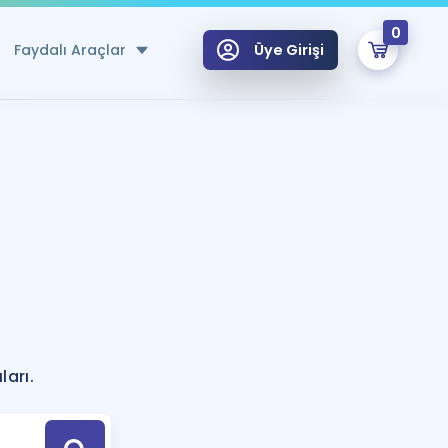
0
Faydalı Araçlar
Üye Girişi
klar
n Ücretsiz Kaynaklar
 için Özel Sözlük
Sepetin Şu An Boş.
ma
uan Hesaplama Aracı
i Hoca ile seni sınava hazırlayacak onlarca eğitim seni bekliyor!
Şifremi Hatırlamıyorum
GİRİŞ YAP
?
azırlananlar için Öneriler
ları.
kvimi
ÜYE DEĞİLİM
arı Tek Takvimde