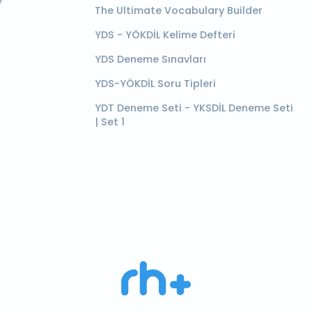
e
The Ultimate Vocabulary Builder
YDS - YÖKDİL Kelime Defteri
YDS Deneme Sınavları
YDS-YÖKDİL Soru Tipleri
YDT Deneme Seti - YKSDİL Deneme Seti
| Set 1