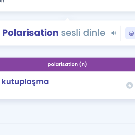
Kampanyalar
Eğitim ve Kitaplar
Blog
Polarisation
sesli dinle
YDS - YÖKDİL Tüm S
İngilizce Gram
İngilizce Gramer
polarisation (n)
kutuplaşma