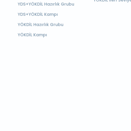
YÖKDİL İleri Seviy
YDS+YÖKDİL Hazırlık Grubu
YDS+YÖKDİL Kampı
YÖKDİL Hazırlık Grubu
YÖKDİL Kampı