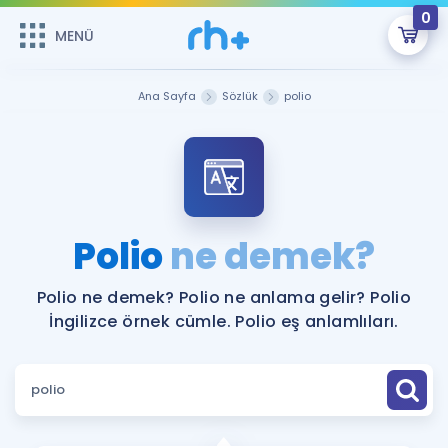
0
MENÜ
MENÜ
Üye Girişi
Ana Sayfa
Sözlük
polio
Online Dersler
Sepetin Şu An Boş.
Çalışma Paketleri
Remzi Hoca ile seni sınava hazırlayacak onlarca eğitim seni
bekliyor!
Kitaplar ve Kaynaklar
GİRİŞ YAP
Polio
ne demek?
Katılımcı Görüşleri
Şifremi Hatırlamıyorum
Polio ne demek? Polio ne anlama gelir? Polio
İngilizce örnek cümle. Polio eş anlamlıları.
ÜYE DEĞİLİM
Faydalı Araçlar
Ücretsiz Kaynaklar
Blog
İngilizce Gramer
Hakkımızda
Kariyer
Sözlük
Soru & Cevap
İletişim