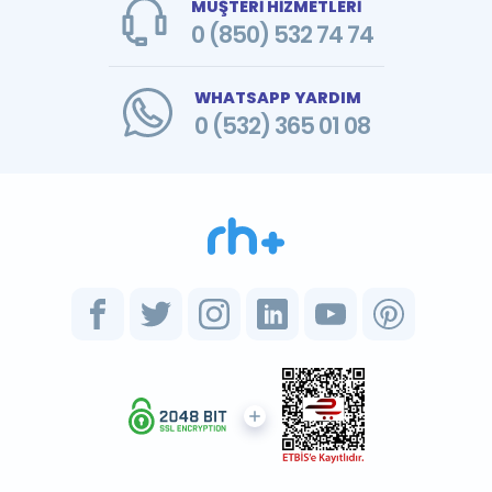
MÜŞTERİ HİZMETLERİ
0 (850) 532 74 74
WHATSAPP YARDIM
0 (532) 365 01 08