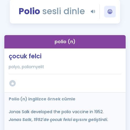
Puan Hesaplama
Polio
sesli dinle
Rehberlik Aracı
ÖSYM Sınav Takvimi
polio (n)
Kampanyalar
çocuk felci
Blog
polyo, poliomyelit
İngilizce Gramer
Polio (n) ingilizce örnek cümle
Jonas Salk developed the polio vaccine in 1952.
Jonas Salk, 1952'de çocuk felci aşısını geliştirdi.