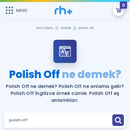
0
MENÜ
MENÜ
Üye Girişi
Ana Sayfa
Sözlük
polish off
Online Dersler
Sepetin Şu An Boş.
Çalışma Paketleri
Remzi Hoca ile seni sınava hazırlayacak onlarca eğitim seni
bekliyor!
Kitaplar ve Kaynaklar
GİRİŞ YAP
Polish Off
ne demek?
Katılımcı Görüşleri
Şifremi Hatırlamıyorum
Polish Off ne demek? Polish Off ne anlama gelir?
Polish Off İngilizce örnek cümle. Polish Off eş
ÜYE DEĞİLİM
Faydalı Araçlar
anlamlıları.
Ücretsiz Kaynaklar
Blog
İngilizce Gramer
Hakkımızda
Kariyer
Sözlük
Soru & Cevap
İletişim