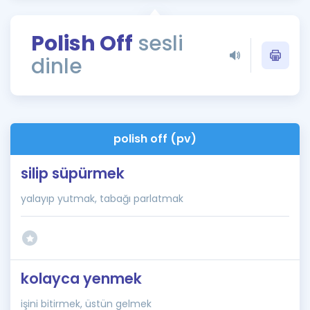
Puan Hesaplama
Polish Off
sesli
Rehberlik Aracı
dinle
ÖSYM Sınav Takvimi
Kampanyalar
Blog
polish off (pv)
İngilizce Gramer
silip süpürmek
yalayıp yutmak, tabağı parlatmak
kolayca yenmek
işini bitirmek, üstün gelmek