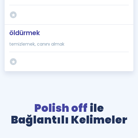
öldürmek
temizlemek, canını almak
Polish off
ile
Bağlantılı Kelimeler