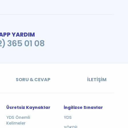
PP YARDIM
2) 365 01 08
SORU & CEVAP
İLETIŞIM
Ücretsiz Kaynaklar
İngilizce Sınavlar
YDS Önemli
YDS
Kelimeler
YÖKDİL