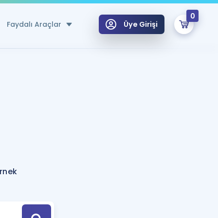
0
Faydalı Araçlar
Üye Girişi
klar
n Ücretsiz Kaynaklar
 için Özel Sözlük
Sepetin Şu An Boş.
ma
uan Hesaplama Aracı
i Hoca ile seni sınava hazırlayacak onlarca eğitim seni bekliyor!
Şifremi Hatırlamıyorum
GİRİŞ YAP
örnek
azırlananlar için Öneriler
kvimi
ÜYE DEĞİLİM
arı Tek Takvimde