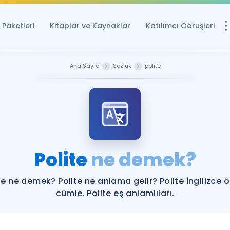
Paketleri
Kitaplar ve Kaynaklar
Katılımcı Görüşleri
Ücretsiz Kayna
Ana Sayfa
Sözlük
polite
YDS ve YÖKDİL içi
Sözlük
İngilizce Sınavları
Puan Hesapla
Polite
ne demek?
YDS ve YÖKDİL P
Remz
Rehberlik Aracı
te ne demek? Polite ne anlama gelir? Polite İngilizce 
YDS ve YÖKDİL'e H
cümle. Polite eş anlamlıları.
ÖSYM Sınav Ta
Tüm ÖSYM Sınavl