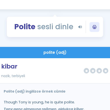
Kampanyalar
Eğitim ve Kitaplar
Blog
Polite
sesli dinle
YDS - YÖKDİL Tüm S
İngilizce Gram
İngilizce Gramer
polite (adj)
kibar
nazik, terbiyeli
Polite (adj) ingilizce örnek cümle
Though Tony is young, he is quite polite.
Tony genç olmasına rağmen, oldukça kibar.