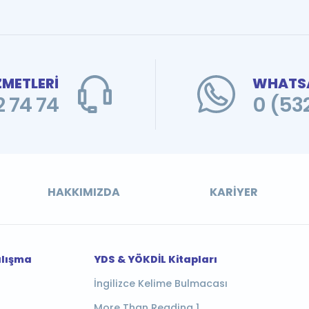
ZMETLERİ
WHATSA
 74 74
0 (53
HAKKIMIZDA
KARIYER
alışma
YDS & YÖKDİL Kitapları
İngilizce Kelime Bulmacası
More Than Reading 1