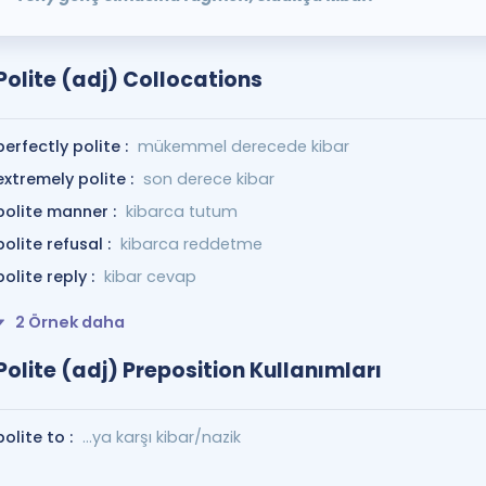
Polite (adj) Collocations
perfectly polite :
mükemmel derecede kibar
extremely polite :
son derece kibar
polite manner :
kibarca tutum
polite refusal :
kibarca reddetme
polite reply :
kibar cevap
2 Örnek daha
Polite (adj) Preposition Kullanımları
polite to :
...ya karşı kibar/nazik