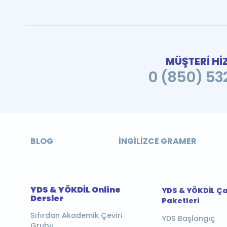
MÜŞTERİ Hİ
0 (850) 532
BLOG
İNGILIZCE GRAMER
YDS & YÖKDİL Online
YDS & YÖKDİL Ç
Dersler
Paketleri
Sıfırdan Akademik Çeviri
YDS Başlangıç
Grubu