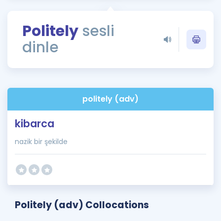
Puan Hesaplama
Politely
sesli
Rehberlik Aracı
dinle
ÖSYM Sınav Takvimi
Kampanyalar
Blog
politely (adv)
İngilizce Gramer
kibarca
nazik bir şekilde
Politely (adv) Collocations