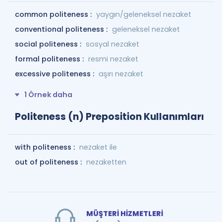
common politeness :
yaygın/geleneksel nezaket
conventional politeness :
geleneksel nezaket
social politeness :
sosyal nezaket
formal politeness :
resmi nezaket
excessive politeness :
aşırı nezaket
1 Örnek daha
Politeness (n) Preposition Kullanımları
with politeness :
nezaket ile
out of politeness :
nezaketten
MÜŞTERİ HİZMETLERİ