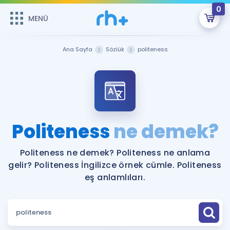
0
MENÜ
MENÜ
Üye Girişi
Ana Sayfa
Sözlük
politeness
Online Dersler
Sepetin Şu An Boş.
Çalışma Paketleri
Remzi Hoca ile seni sınava hazırlayacak onlarca eğitim seni
bekliyor!
Kitaplar ve Kaynaklar
GİRİŞ YAP
Politeness
ne demek?
Katılımcı Görüşleri
Şifremi Hatırlamıyorum
Politeness ne demek? Politeness ne anlama
gelir? Politeness İngilizce örnek cümle. Politeness
ÜYE DEĞİLİM
Faydalı Araçlar
eş anlamlıları.
Ücretsiz Kaynaklar
Blog
İngilizce Gramer
Hakkımızda
Kariyer
Sözlük
Soru & Cevap
İletişim