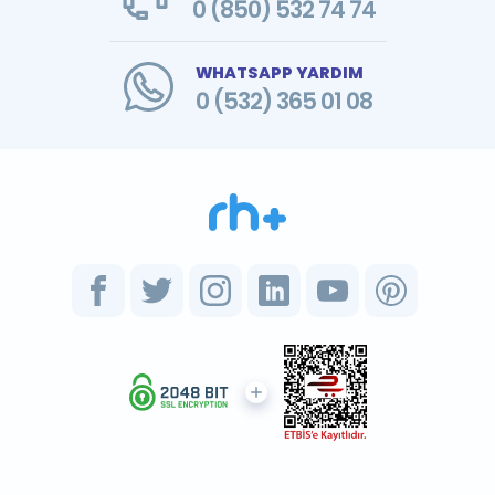
0 (850) 532 74 74
WHATSAPP YARDIM
0 (532) 365 01 08