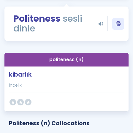
Puan Hesaplama
Politeness
sesli
Rehberlik Aracı
dinle
ÖSYM Sınav Takvimi
Kampanyalar
Blog
politeness (n)
İngilizce Gramer
kibarlık
incelik
Politeness (n) Collocations