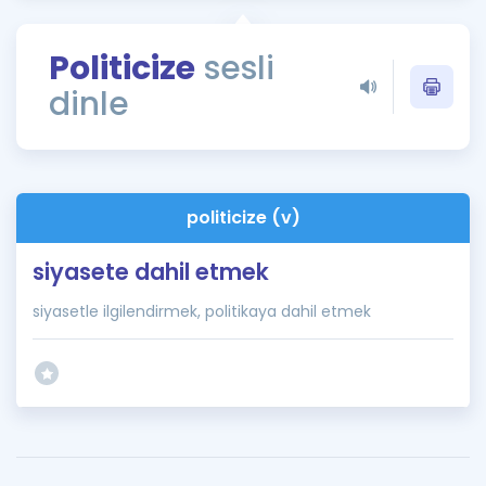
Puan Hesaplama
Politicize
sesli
Rehberlik Aracı
dinle
ÖSYM Sınav Takvimi
Kampanyalar
Blog
politicize (v)
İngilizce Gramer
siyasete dahil etmek
siyasetle ilgilendirmek, politikaya dahil etmek