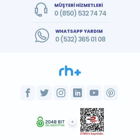
MÜŞTERİ HİZMETLERİ
0 (850) 532 74 74
WHATSAPP YARDIM
0 (532) 365 01 08