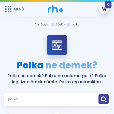
0
MENÜ
MENÜ
Üye Girişi
Ana Sayfa
Sözlük
polka
Online Dersler
Sepetin Şu An Boş.
Çalışma Paketleri
Remzi Hoca ile seni sınava hazırlayacak onlarca eğitim seni
bekliyor!
Kitaplar ve Kaynaklar
GİRİŞ YAP
Polka
ne demek?
Katılımcı Görüşleri
Şifremi Hatırlamıyorum
Polka ne demek? Polka ne anlama gelir? Polka
İngilizce örnek cümle. Polka eş anlamlıları.
ÜYE DEĞİLİM
Faydalı Araçlar
Ücretsiz Kaynaklar
Blog
İngilizce Gramer
Hakkımızda
Kariyer
Sözlük
Soru & Cevap
İletişim