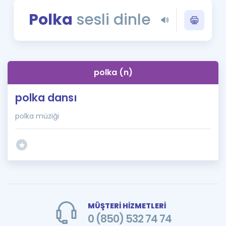
Puan Hesaplama
Polka
sesli dinle
Rehberlik Aracı
ÖSYM Sınav Takvimi
polka (n)
Kampanyalar
polka dansı
Blog
polka müziği
İngilizce Gramer
MÜŞTERİ HİZMETLERİ
0 (850) 532 74 74