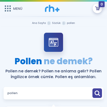
0
MENÜ
MENÜ
Üye Girişi
Ana Sayfa
Sözlük
pollen
Online Dersler
Sepetin Şu An Boş.
Çalışma Paketleri
Remzi Hoca ile seni sınava hazırlayacak onlarca eğitim seni
bekliyor!
Kitaplar ve Kaynaklar
GİRİŞ YAP
Pollen
ne demek?
Katılımcı Görüşleri
Şifremi Hatırlamıyorum
Pollen ne demek? Pollen ne anlama gelir? Pollen
İngilizce örnek cümle. Pollen eş anlamlıları.
ÜYE DEĞİLİM
Faydalı Araçlar
Ücretsiz Kaynaklar
Blog
İngilizce Gramer
Hakkımızda
Kariyer
Sözlük
Soru & Cevap
İletişim