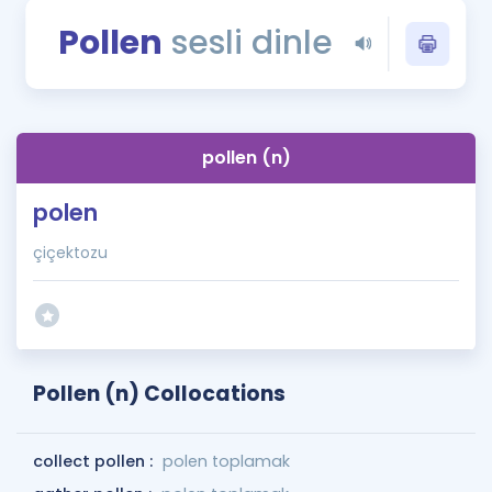
Puan Hesaplama
Pollen
sesli dinle
Rehberlik Aracı
ÖSYM Sınav Takvimi
pollen (n)
Kampanyalar
polen
Blog
çiçektozu
İngilizce Gramer
Pollen (n) Collocations
collect pollen :
polen toplamak