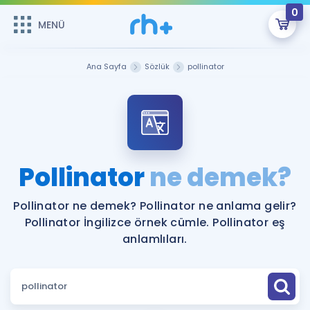
0
MENÜ
MENÜ
Üye Girişi
Ana Sayfa
Sözlük
pollinator
Online Dersler
Sepetin Şu An Boş.
Çalışma Paketleri
Remzi Hoca ile seni sınava hazırlayacak onlarca eğitim seni
bekliyor!
Kitaplar ve Kaynaklar
GİRİŞ YAP
Pollinator
ne demek?
Katılımcı Görüşleri
Şifremi Hatırlamıyorum
Pollinator ne demek? Pollinator ne anlama gelir?
Pollinator İngilizce örnek cümle. Pollinator eş
ÜYE DEĞİLİM
Faydalı Araçlar
anlamlıları.
Ücretsiz Kaynaklar
Blog
İngilizce Gramer
Hakkımızda
Kariyer
Sözlük
Soru & Cevap
İletişim