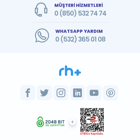
MÜŞTERİ HİZMETLERİ
0 (850) 532 74 74
WHATSAPP YARDIM
0 (532) 365 01 08