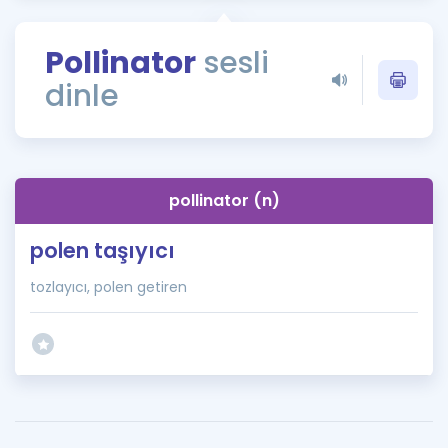
Puan Hesaplama
Pollinator
sesli
Rehberlik Aracı
dinle
ÖSYM Sınav Takvimi
Kampanyalar
Blog
pollinator (n)
İngilizce Gramer
polen taşıyıcı
tozlayıcı, polen getiren