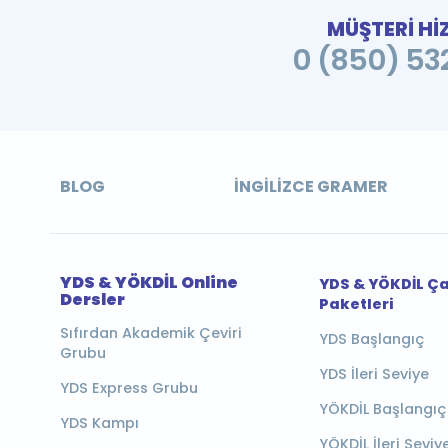
MÜŞTERİ Hİ
0 (850) 532
BLOG
İNGILIZCE GRAMER
YDS & YÖKDİL Online
YDS & YÖKDİL Ç
Dersler
Paketleri
Sıfırdan Akademik Çeviri
YDS Başlangıç
Grubu
YDS İleri Seviye
YDS Express Grubu
YÖKDİL Başlangıç
YDS Kampı
YÖKDİL İleri Seviy