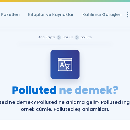
Paketleri
Kitaplar ve Kaynaklar
Katılımcı Görüşleri
Ücretsiz Kayna
Ana Sayfa
Sözlük
pollute
YDS ve YÖKDİL içi
Sözlük
İngilizce Sınavları
Puan Hesapla
Polluted
ne demek?
YDS ve YÖKDİL P
Remz
Rehberlik Aracı
uted ne demek? Polluted ne anlama gelir? Polluted İngi
YDS ve YÖKDİL'e H
örnek cümle. Polluted eş anlamlıları.
ÖSYM Sınav Ta
Tüm ÖSYM Sınavl