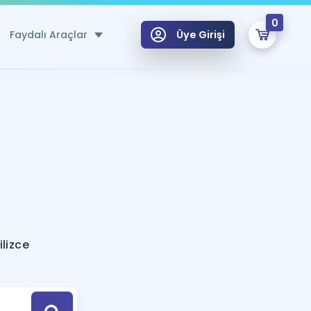
0
Faydalı Araçlar
Üye Girişi
klar
n Ücretsiz Kaynaklar
 için Özel Sözlük
Sepetin Şu An Boş.
ma
uan Hesaplama Aracı
i Hoca ile seni sınava hazırlayacak onlarca eğitim seni bekliyor!
Şifremi Hatırlamıyorum
GİRİŞ YAP
lizce
azırlananlar için Öneriler
kvimi
ÜYE DEĞİLİM
arı Tek Takvimde