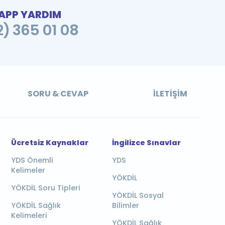
PP YARDIM
2) 365 01 08
SORU & CEVAP
İLETIŞIM
Ücretsiz Kaynaklar
İngilizce Sınavlar
YDS Önemli
YDS
Kelimeler
YÖKDİL
YÖKDİL Soru Tipleri
YÖKDİL Sosyal
YÖKDİL Sağlık
Bilimler
Kelimeleri
YÖKDİL Sağlık