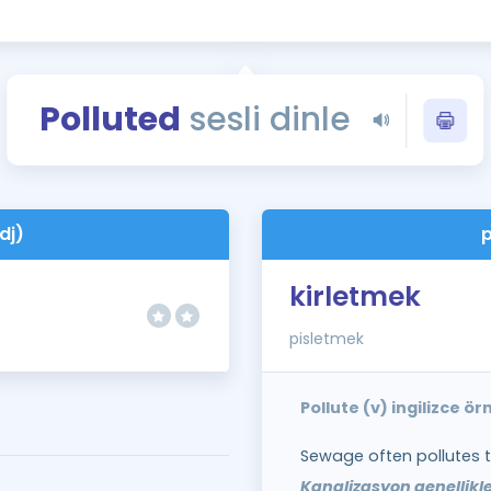
Kampanyalar
Eğitim ve Kitaplar
Blog
Polluted
sesli dinle
YDS - YÖKDİL Tüm S
İngilizce Gram
İngilizce Gramer
dj)
p
kirletmek
pisletmek
Pollute (v) ingilizce ö
Sewage often pollutes 
Kanalizasyon genellikle 