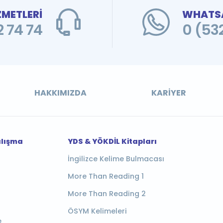
ZMETLERİ
WHATSA
 74 74
0 (53
HAKKIMIZDA
KARIYER
alışma
YDS & YÖKDİL Kitapları
İngilizce Kelime Bulmacası
More Than Reading 1
More Than Reading 2
ÖSYM Kelimeleri
e