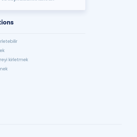
tions
irletebilir
mek
reyi kirletmek
tmek