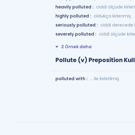
heavily polluted :
ciddi ölçüde kirle
highly polluted :
oldukça kirlenmiş
seriously polluted :
ciddi derecede ki
severely polluted :
ciddi ölçüde kirl
2 Örnek daha
Pollute (v) Preposition Kul
polluted with :
... ile kirletilmiş