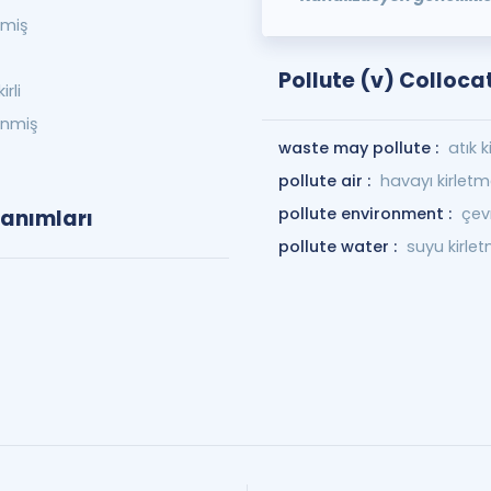
nmiş
Pollute (v) Colloca
rli
enmiş
waste may pollute :
atık k
pollute air :
havayı kirlet
pollute environment :
çev
lanımları
pollute water :
suyu kirle