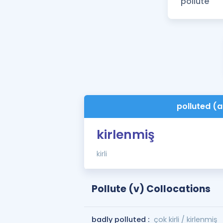
polluted (a
kirlenmiş
kirli
Pollute (v) Collocations
badly polluted :
çok kirli / kirlenmiş