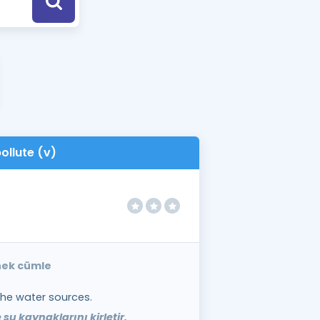
a Özel Fırsatlar
ınavlarla İlgili Haberler
er
 ve Konu Anlatımı
ollute (v)
rnek cümle
the water sources.
su kaynaklarını kirletir.