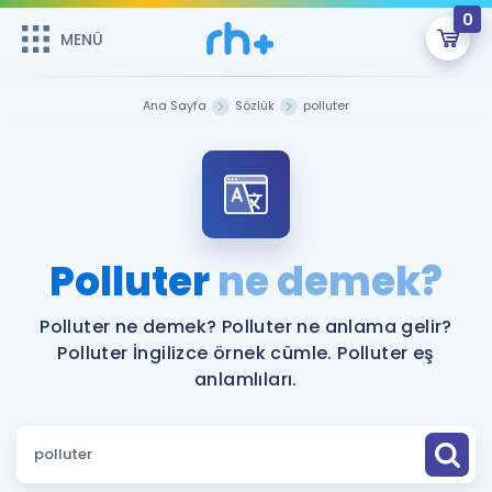
0
MENÜ
MENÜ
Üye Girişi
Ana Sayfa
Sözlük
polluter
Online Dersler
Sepetin Şu An Boş.
Çalışma Paketleri
Remzi Hoca ile seni sınava hazırlayacak onlarca eğitim seni
bekliyor!
Kitaplar ve Kaynaklar
GİRİŞ YAP
Polluter
ne demek?
Katılımcı Görüşleri
Şifremi Hatırlamıyorum
Polluter ne demek? Polluter ne anlama gelir?
Polluter İngilizce örnek cümle. Polluter eş
ÜYE DEĞİLİM
Faydalı Araçlar
anlamlıları.
Ücretsiz Kaynaklar
Blog
İngilizce Gramer
Hakkımızda
Kariyer
Sözlük
Soru & Cevap
İletişim