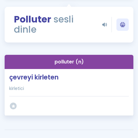
Puan Hesaplama
Polluter
sesli
Rehberlik Aracı
dinle
ÖSYM Sınav Takvimi
Kampanyalar
Blog
polluter (n)
İngilizce Gramer
çevreyi kirleten
kirletici