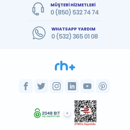
MÜŞTERİ HİZMETLERİ
0 (850) 532 74 74
WHATSAPP YARDIM
0 (532) 365 01 08