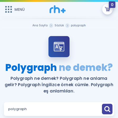
0
MENÜ
MENÜ
Üye Girişi
Ana Sayfa
Sözlük
polygraph
Online Dersler
Sepetin Şu An Boş.
Çalışma Paketleri
Remzi Hoca ile seni sınava hazırlayacak onlarca eğitim seni
bekliyor!
Kitaplar ve Kaynaklar
GİRİŞ YAP
Polygraph
ne demek?
Katılımcı Görüşleri
Şifremi Hatırlamıyorum
Polygraph ne demek? Polygraph ne anlama
gelir? Polygraph İngilizce örnek cümle. Polygraph
ÜYE DEĞİLİM
Faydalı Araçlar
eş anlamlıları.
Ücretsiz Kaynaklar
Blog
İngilizce Gramer
Hakkımızda
Kariyer
Sözlük
Soru & Cevap
İletişim