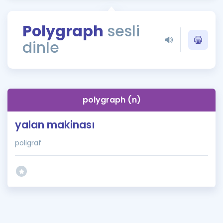
Puan Hesaplama
Polygraph
sesli
Rehberlik Aracı
dinle
ÖSYM Sınav Takvimi
Kampanyalar
Blog
polygraph (n)
İngilizce Gramer
yalan makinası
poligraf