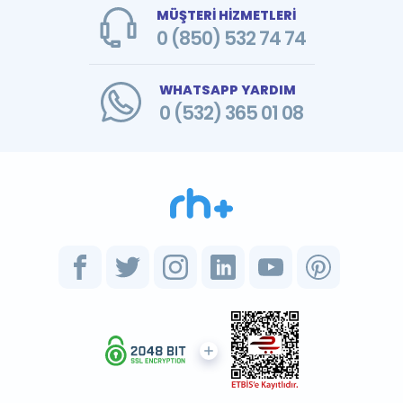
MÜŞTERİ HİZMETLERİ
0 (850) 532 74 74
WHATSAPP YARDIM
0 (532) 365 01 08