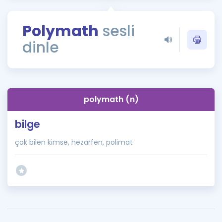
Puan Hesaplama
Polymath
sesli
Rehberlik Aracı
dinle
ÖSYM Sınav Takvimi
Kampanyalar
Blog
polymath (n)
İngilizce Gramer
bilge
çok bilen kimse, hezarfen, polimat