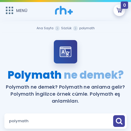
0
MENÜ
MENÜ
Üye Girişi
Ana Sayfa
Sözlük
polymath
Online Dersler
Sepetin Şu An Boş.
Çalışma Paketleri
Remzi Hoca ile seni sınava hazırlayacak onlarca eğitim seni
bekliyor!
Kitaplar ve Kaynaklar
GİRİŞ YAP
Polymath
ne demek?
Katılımcı Görüşleri
Şifremi Hatırlamıyorum
Polymath ne demek? Polymath ne anlama gelir?
Polymath İngilizce örnek cümle. Polymath eş
ÜYE DEĞİLİM
Faydalı Araçlar
anlamlıları.
Ücretsiz Kaynaklar
Blog
İngilizce Gramer
Hakkımızda
Kariyer
Sözlük
Soru & Cevap
İletişim