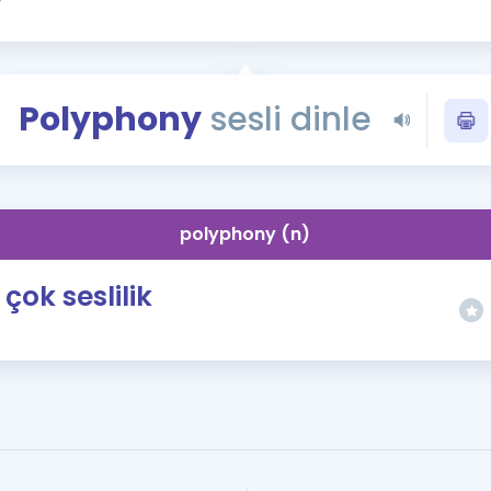
Kampanyalar
Eğitim ve Kitaplar
Blog
Polyphony
sesli dinle
YDS - YÖKDİL Tüm S
İngilizce Gram
İngilizce Gramer
polyphony (n)
çok seslilik