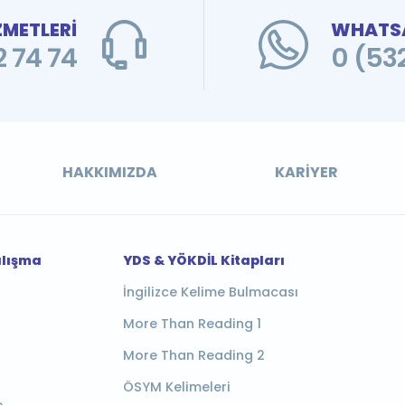
ZMETLERİ
WHATSA
 74 74
0 (53
HAKKIMIZDA
KARIYER
alışma
YDS & YÖKDİL Kitapları
İngilizce Kelime Bulmacası
More Than Reading 1
More Than Reading 2
ÖSYM Kelimeleri