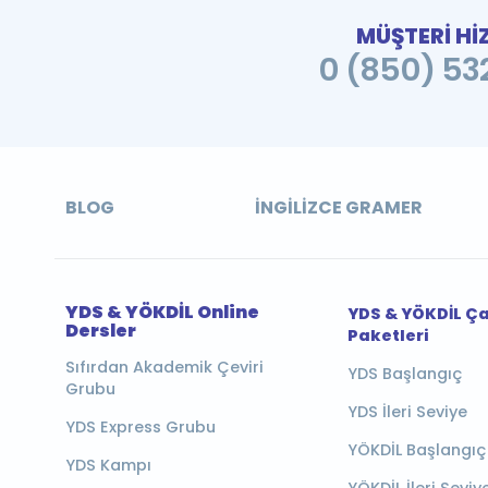
MÜŞTERİ Hİ
0 (850) 532
BLOG
İNGILIZCE GRAMER
YDS & YÖKDİL Online
YDS & YÖKDİL Ç
Dersler
Paketleri
Sıfırdan Akademik Çeviri
YDS Başlangıç
Grubu
YDS İleri Seviye
YDS Express Grubu
YÖKDİL Başlangıç
YDS Kampı