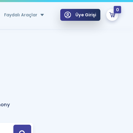
0
Faydalı Araçlar
Üye Girişi
klar
n Ücretsiz Kaynaklar
 için Özel Sözlük
Sepetin Şu An Boş.
ma
uan Hesaplama Aracı
i Hoca ile seni sınava hazırlayacak onlarca eğitim seni bekliyor!
Şifremi Hatırlamıyorum
GİRİŞ YAP
hony
azırlananlar için Öneriler
kvimi
ÜYE DEĞİLİM
arı Tek Takvimde