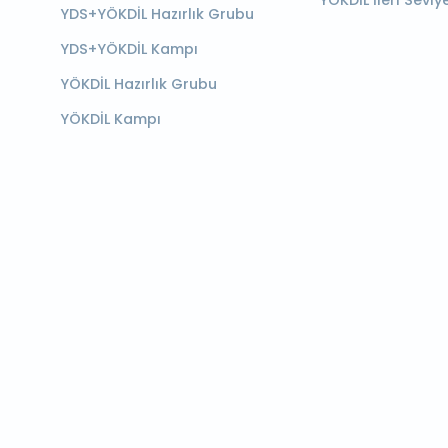
YÖKDİL İleri Seviy
YDS+YÖKDİL Hazırlık Grubu
YDS+YÖKDİL Kampı
YÖKDİL Hazırlık Grubu
YÖKDİL Kampı