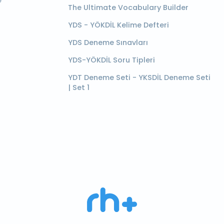
e
The Ultimate Vocabulary Builder
YDS - YÖKDİL Kelime Defteri
YDS Deneme Sınavları
YDS-YÖKDİL Soru Tipleri
YDT Deneme Seti - YKSDİL Deneme Seti
| Set 1