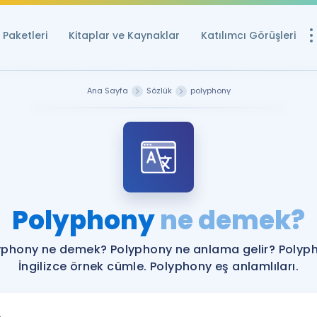
Paketleri
Kitaplar ve Kaynaklar
Katılımcı Görüşleri
Ücretsiz Kayna
Ana Sayfa
Sözlük
polyphony
YDS ve YÖKDİL içi
Sözlük
İngilizce Sınavları
Puan Hesapla
Polyphony
ne demek?
YDS ve YÖKDİL P
Remz
Rehberlik Aracı
yphony ne demek? Polyphony ne anlama gelir? Polyp
YDS ve YÖKDİL'e H
İngilizce örnek cümle. Polyphony eş anlamlıları.
ÖSYM Sınav Ta
Tüm ÖSYM Sınavl