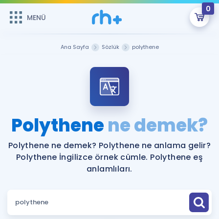
0
MENÜ
MENÜ
Üye Girişi
Ana Sayfa
Sözlük
polythene
Online Dersler
Sepetin Şu An Boş.
Çalışma Paketleri
Remzi Hoca ile seni sınava hazırlayacak onlarca eğitim seni
bekliyor!
Kitaplar ve Kaynaklar
GİRİŞ YAP
Polythene
ne demek?
Katılımcı Görüşleri
Şifremi Hatırlamıyorum
Polythene ne demek? Polythene ne anlama gelir?
Polythene İngilizce örnek cümle. Polythene eş
ÜYE DEĞİLİM
Faydalı Araçlar
anlamlıları.
Ücretsiz Kaynaklar
Blog
İngilizce Gramer
Hakkımızda
Kariyer
Sözlük
Soru & Cevap
İletişim