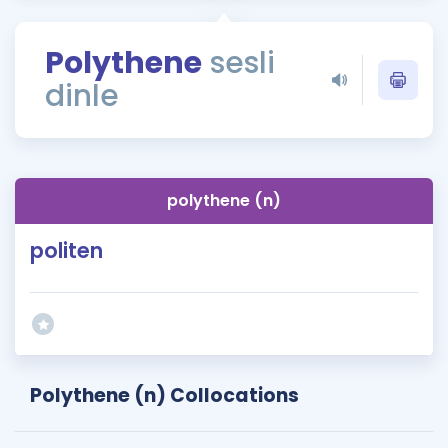
Puan Hesaplama
Polythene
sesli
Rehberlik Aracı
dinle
ÖSYM Sınav Takvimi
Kampanyalar
Blog
polythene (n)
İngilizce Gramer
politen
Polythene (n) Collocations