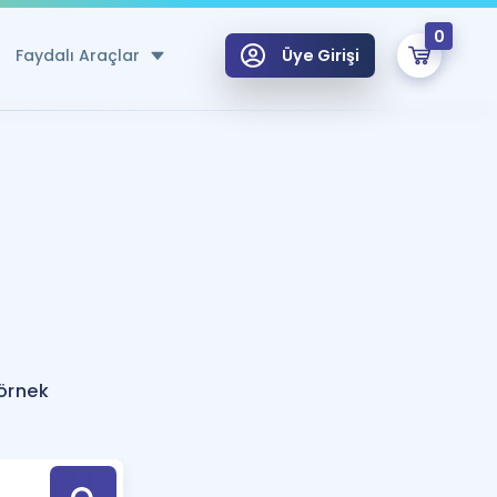
0
Faydalı Araçlar
Üye Girişi
klar
n Ücretsiz Kaynaklar
 için Özel Sözlük
Sepetin Şu An Boş.
ma
uan Hesaplama Aracı
i Hoca ile seni sınava hazırlayacak onlarca eğitim seni bekliyor!
Şifremi Hatırlamıyorum
GİRİŞ YAP
örnek
azırlananlar için Öneriler
kvimi
ÜYE DEĞİLİM
arı Tek Takvimde