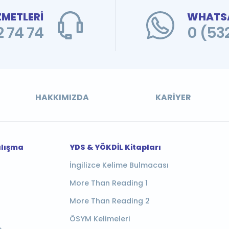
ZMETLERİ
WHATSA
 74 74
0 (53
HAKKIMIZDA
KARIYER
alışma
YDS & YÖKDİL Kitapları
İngilizce Kelime Bulmacası
More Than Reading 1
More Than Reading 2
ÖSYM Kelimeleri