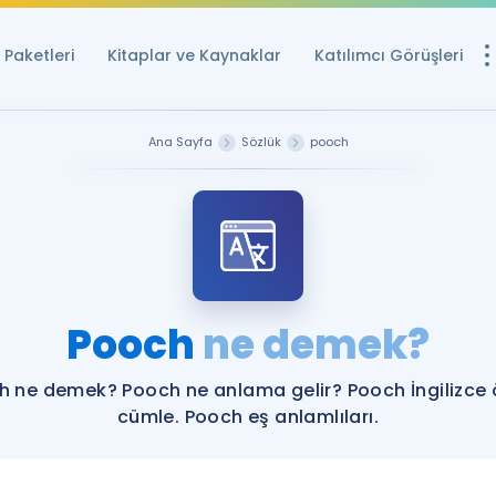
Paketleri
Kitaplar ve Kaynaklar
Katılımcı Görüşleri
Ücretsiz Kayna
Ana Sayfa
Sözlük
pooch
YDS ve YÖKDİL içi
Sözlük
İngilizce Sınavları
Puan Hesapla
Pooch
ne demek?
YDS ve YÖKDİL P
Remz
Rehberlik Aracı
h ne demek? Pooch ne anlama gelir? Pooch İngilizce 
YDS ve YÖKDİL'e H
cümle. Pooch eş anlamlıları.
ÖSYM Sınav Ta
Tüm ÖSYM Sınavl