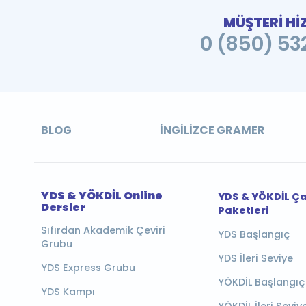
MÜŞTERİ Hİ
0 (850) 532
BLOG
İNGILIZCE GRAMER
YDS & YÖKDİL Online
YDS & YÖKDİL Ç
Dersler
Paketleri
Sıfırdan Akademik Çeviri
YDS Başlangıç
Grubu
YDS İleri Seviye
YDS Express Grubu
YÖKDİL Başlangıç
YDS Kampı