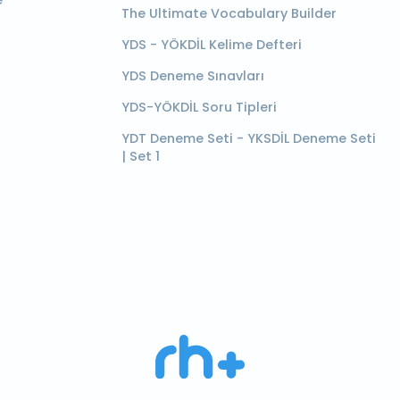
e
The Ultimate Vocabulary Builder
YDS - YÖKDİL Kelime Defteri
YDS Deneme Sınavları
YDS-YÖKDİL Soru Tipleri
YDT Deneme Seti - YKSDİL Deneme Seti
| Set 1