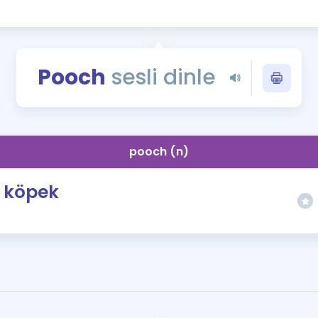
Kampanyalar
Eğitim ve Kitaplar
Blog
Pooch
sesli dinle
YDS - YÖKDİL Tüm S
İngilizce Gram
İngilizce Gramer
pooch (n)
köpek