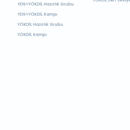
YÖKDİL İleri Seviy
YDS+YÖKDİL Hazırlık Grubu
YDS+YÖKDİL Kampı
YÖKDİL Hazırlık Grubu
YÖKDİL Kampı