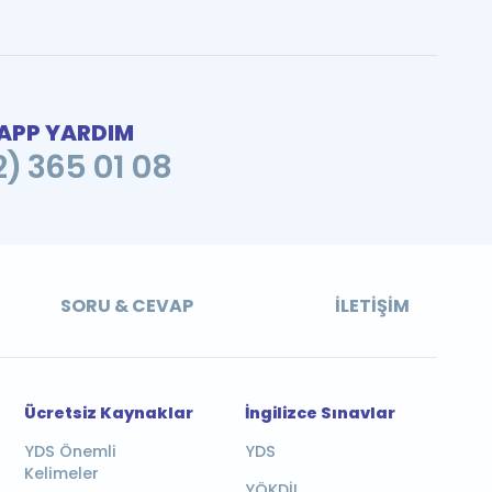
PP YARDIM
2) 365 01 08
SORU & CEVAP
İLETIŞIM
Ücretsiz Kaynaklar
İngilizce Sınavlar
YDS Önemli
YDS
Kelimeler
YÖKDİL