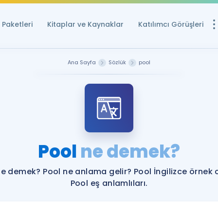
Paketleri
Kitaplar ve Kaynaklar
Katılımcı Görüşleri
Ücretsiz Kayna
Ana Sayfa
Sözlük
pool
YDS ve YÖKDİL içi
Sözlük
İngilizce Sınavları
Puan Hesapla
Pool
ne demek?
YDS ve YÖKDİL P
Remz
Rehberlik Aracı
ne demek? Pool ne anlama gelir? Pool İngilizce örnek 
YDS ve YÖKDİL'e H
Pool eş anlamlıları.
ÖSYM Sınav Ta
Tüm ÖSYM Sınavl