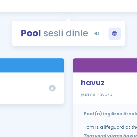
Kampanyalar
Eğitim ve Kitaplar
Blog
Pool
sesli dinle
YDS - YÖKDİL Tüm S
İngilizce Gram
İngilizce Gramer
havuz
yüzme havuzu
Pool (n) ingilizce örne
Tom is a lifeguard at t
Tom yerel yüzme havuz