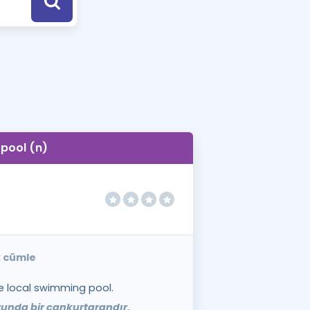
a Özel Fırsatlar
ınavlarla İlgili Haberler
er
 ve Konu Anlatımı
pool (n)
k cümle
he local swimming pool.
unda bir cankurtarandır.