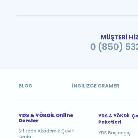
MÜŞTERİ Hİ
0 (850) 532
BLOG
İNGILIZCE GRAMER
YDS & YÖKDİL Online
YDS & YÖKDİL Ç
Dersler
Paketleri
Sıfırdan Akademik Çeviri
YDS Başlangıç
Grubu