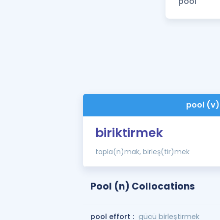
pool (v)
biriktirmek
topla(n)mak, birleş(tir)mek
Pool (n) Collocations
pool effort :
gücü birleştirmek