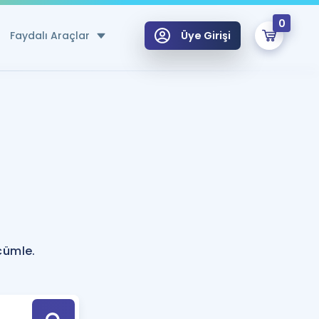
0
Faydalı Araçlar
Üye Girişi
klar
n Ücretsiz Kaynaklar
 için Özel Sözlük
Sepetin Şu An Boş.
ma
uan Hesaplama Aracı
i Hoca ile seni sınava hazırlayacak onlarca eğitim seni bekliyor!
Şifremi Hatırlamıyorum
GİRİŞ YAP
cümle.
azırlananlar için Öneriler
kvimi
ÜYE DEĞİLİM
arı Tek Takvimde