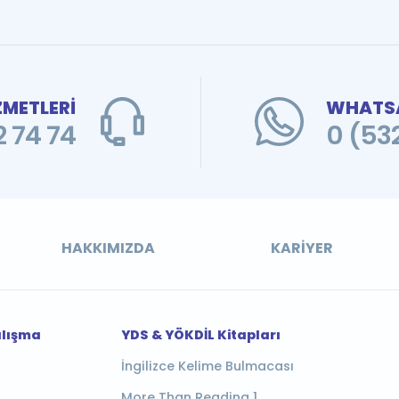
ZMETLERİ
WHATSA
 74 74
0 (53
HAKKIMIZDA
KARIYER
alışma
YDS & YÖKDİL Kitapları
İngilizce Kelime Bulmacası
More Than Reading 1