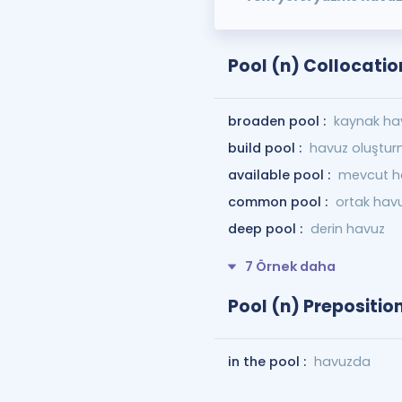
Pool (n) Collocatio
broaden pool :
kaynak ha
build pool :
havuz oluştu
available pool :
mevcut h
common pool :
ortak hav
deep pool :
derin havuz
7 Örnek daha
Pool (n) Prepositio
in the pool :
havuzda