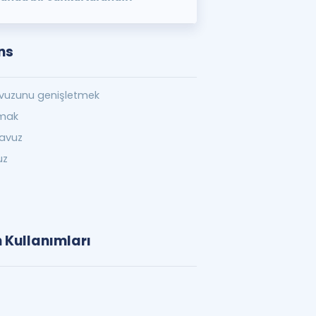
ns
vuzunu genişletmek
rmak
avuz
uz
n Kullanımları