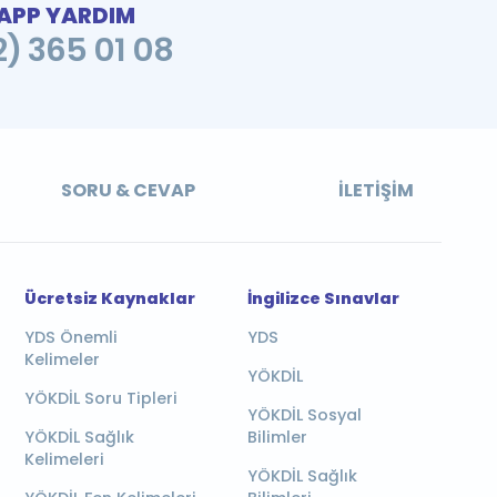
PP YARDIM
2) 365 01 08
SORU & CEVAP
İLETIŞIM
Ücretsiz Kaynaklar
İngilizce Sınavlar
YDS Önemli
YDS
Kelimeler
YÖKDİL
YÖKDİL Soru Tipleri
YÖKDİL Sosyal
YÖKDİL Sağlık
Bilimler
Kelimeleri
YÖKDİL Sağlık