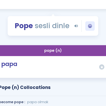
Kampanyalar
Eğitim ve Kitaplar
Blog
Pope
sesli dinle
YDS - YÖKDİL Tüm S
İngilizce Gram
İngilizce Gramer
pope (n)
papa
Pope (n) Collocations
become pope :
papa olmak