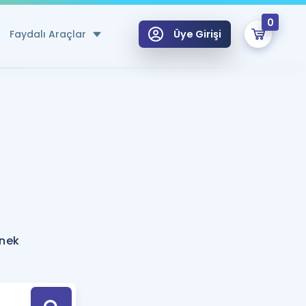
0
Faydalı Araçlar
Üye Girişi
klar
n Ücretsiz Kaynaklar
 için Özel Sözlük
Sepetin Şu An Boş.
ma
uan Hesaplama Aracı
i Hoca ile seni sınava hazırlayacak onlarca eğitim seni bekliyor!
Şifremi Hatırlamıyorum
GİRİŞ YAP
rnek
azırlananlar için Öneriler
kvimi
ÜYE DEĞİLİM
arı Tek Takvimde