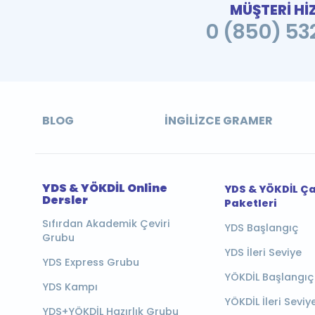
MÜŞTERİ Hİ
0 (850) 532
BLOG
İNGILIZCE GRAMER
YDS & YÖKDİL Online
YDS & YÖKDİL Ç
Dersler
Paketleri
Sıfırdan Akademik Çeviri
YDS Başlangıç
Grubu
YDS İleri Seviye
YDS Express Grubu
YÖKDİL Başlangıç
YDS Kampı
YÖKDİL İleri Seviy
YDS+YÖKDİL Hazırlık Grubu