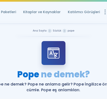
Paketleri
Kitaplar ve Kaynaklar
Katılımcı Görüşleri
Ücretsiz Kayna
Ana Sayfa
Sözlük
pope
YDS ve YÖKDİL içi
Sözlük
İngilizce Sınavları
Puan Hesapla
Pope
ne demek?
YDS ve YÖKDİL P
Remz
Rehberlik Aracı
e ne demek? Pope ne anlama gelir? Pope İngilizce ö
YDS ve YÖKDİL'e H
cümle. Pope eş anlamlıları.
ÖSYM Sınav Ta
Tüm ÖSYM Sınavl