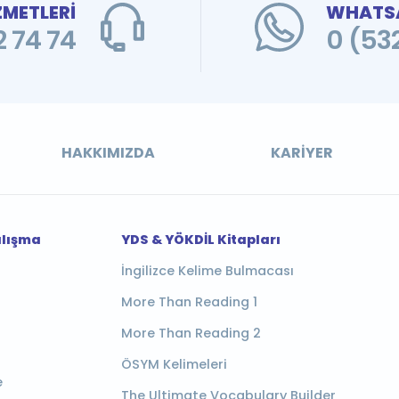
ZMETLERİ
WHATSA
 74 74
0 (53
HAKKIMIZDA
KARIYER
alışma
YDS & YÖKDİL Kitapları
İngilizce Kelime Bulmacası
More Than Reading 1
More Than Reading 2
ÖSYM Kelimeleri
e
The Ultimate Vocabulary Builder