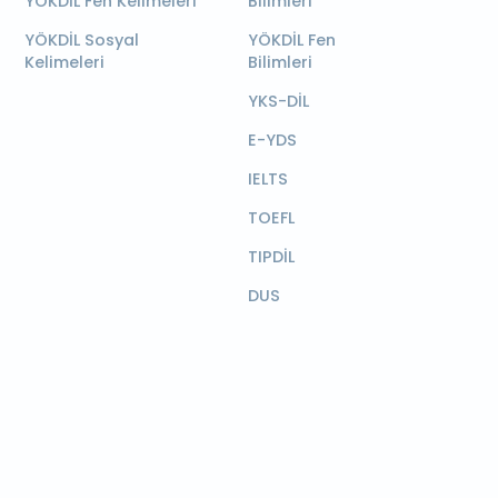
YÖKDİL Fen Kelimeleri
Bilimleri
YÖKDİL Sosyal
YÖKDİL Fen
Kelimeleri
Bilimleri
YKS-DİL
E-YDS
IELTS
TOEFL
TIPDİL
DUS