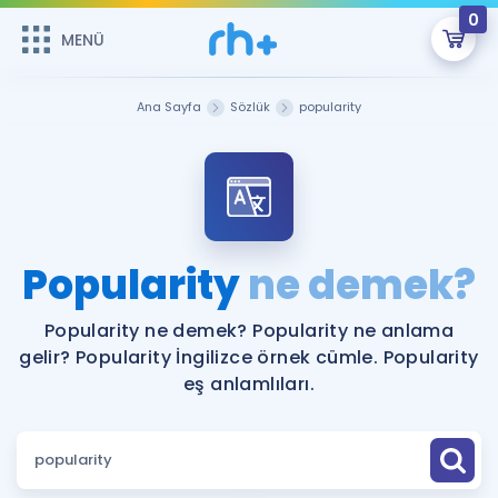
0
MENÜ
MENÜ
Üye Girişi
Ana Sayfa
Sözlük
popularity
Online Dersler
Sepetin Şu An Boş.
Çalışma Paketleri
Remzi Hoca ile seni sınava hazırlayacak onlarca eğitim seni
bekliyor!
Kitaplar ve Kaynaklar
GİRİŞ YAP
Popularity
ne demek?
Katılımcı Görüşleri
Şifremi Hatırlamıyorum
Popularity ne demek? Popularity ne anlama
gelir? Popularity İngilizce örnek cümle. Popularity
ÜYE DEĞİLİM
Faydalı Araçlar
eş anlamlıları.
Ücretsiz Kaynaklar
Blog
İngilizce Gramer
Hakkımızda
Kariyer
Sözlük
Soru & Cevap
İletişim