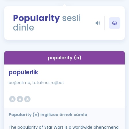
Puan Hesaplama
Popularity
sesli
Rehberlik Aracı
dinle
ÖSYM Sınav Takvimi
Kampanyalar
Blog
popularity (n)
İngilizce Gramer
popülerlik
beğenilme, tutulma, rağbet
Popularity (n) ingilizce örnek cümle
The popularity of Star Wars is a worldwide phenomena.