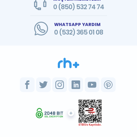
0 (850) 532 74 74
WHATSAPP YARDIM
0 (532) 365 01 08