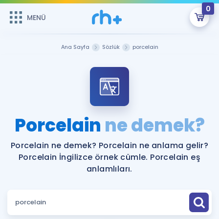
0
MENÜ
MENÜ
Üye Girişi
Ana Sayfa
Sözlük
porcelain
Online Dersler
Sepetin Şu An Boş.
Çalışma Paketleri
Remzi Hoca ile seni sınava hazırlayacak onlarca eğitim seni
bekliyor!
Kitaplar ve Kaynaklar
GİRİŞ YAP
Porcelain
ne demek?
Katılımcı Görüşleri
Şifremi Hatırlamıyorum
Porcelain ne demek? Porcelain ne anlama gelir?
Porcelain İngilizce örnek cümle. Porcelain eş
ÜYE DEĞİLİM
Faydalı Araçlar
anlamlıları.
Ücretsiz Kaynaklar
Blog
İngilizce Gramer
Hakkımızda
Kariyer
Sözlük
Soru & Cevap
İletişim