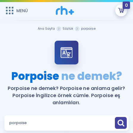
0
MENÜ
MENÜ
Üye Girişi
Ana Sayfa
Sözlük
porpoise
Online Dersler
Sepetin Şu An Boş.
Çalışma Paketleri
Remzi Hoca ile seni sınava hazırlayacak onlarca eğitim seni
bekliyor!
Kitaplar ve Kaynaklar
GİRİŞ YAP
Porpoise
ne demek?
Katılımcı Görüşleri
Şifremi Hatırlamıyorum
Porpoise ne demek? Porpoise ne anlama gelir?
Porpoise İngilizce örnek cümle. Porpoise eş
ÜYE DEĞİLİM
Faydalı Araçlar
anlamlıları.
Ücretsiz Kaynaklar
Blog
İngilizce Gramer
Hakkımızda
Kariyer
Sözlük
Soru & Cevap
İletişim