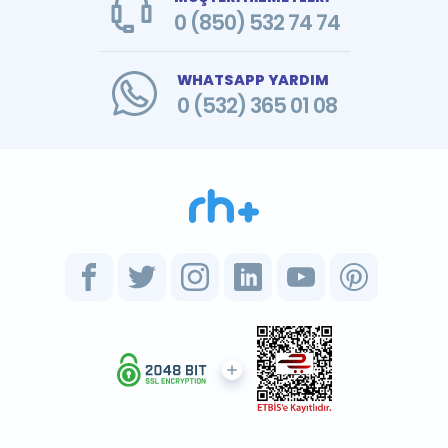
0 (850) 532 74 74
WHATSAPP YARDIM
0 (532) 365 01 08