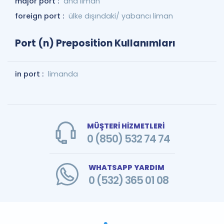
major port :
ana liman
foreign port :
ülke dışındaki/ yabancı liman
Port (n) Preposition Kullanımları
in port :
limanda
MÜŞTERİ HİZMETLERİ
0 (850) 532 74 74
WHATSAPP YARDIM
0 (532) 365 01 08