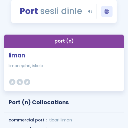
Puan Hesaplama
Port
sesli dinle
Rehberlik Aracı
ÖSYM Sınav Takvimi
port (n)
Kampanyalar
liman
Blog
liman şehri, iskele
İngilizce Gramer
Port (n) Collocations
commercial port :
ticari liman