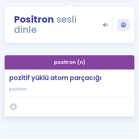
Puan Hesaplama
Positron
sesli
Rehberlik Aracı
dinle
ÖSYM Sınav Takvimi
Kampanyalar
Blog
positron (n)
İngilizce Gramer
pozitif yüklü atom parçacığı
pozitron