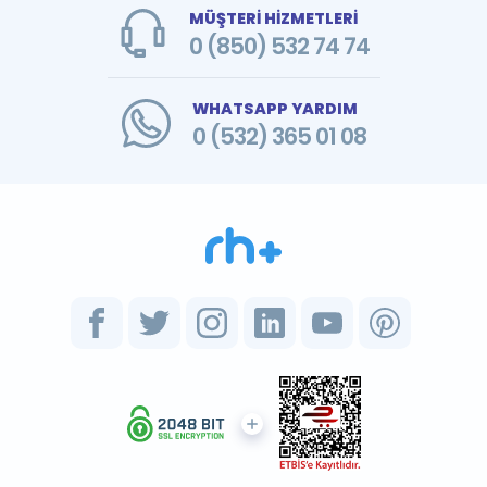
MÜŞTERİ HİZMETLERİ
0 (850) 532 74 74
WHATSAPP YARDIM
0 (532) 365 01 08