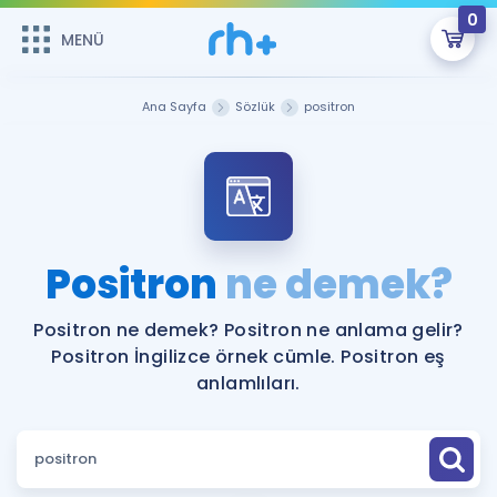
0
MENÜ
MENÜ
Üye Girişi
Ana Sayfa
Sözlük
positron
Online Dersler
Sepetin Şu An Boş.
Çalışma Paketleri
Remzi Hoca ile seni sınava hazırlayacak onlarca eğitim seni
bekliyor!
Kitaplar ve Kaynaklar
GİRİŞ YAP
Positron
ne demek?
Katılımcı Görüşleri
Şifremi Hatırlamıyorum
Positron ne demek? Positron ne anlama gelir?
Positron İngilizce örnek cümle. Positron eş
ÜYE DEĞİLİM
Faydalı Araçlar
anlamlıları.
Ücretsiz Kaynaklar
Blog
İngilizce Gramer
Hakkımızda
Kariyer
Sözlük
Soru & Cevap
İletişim