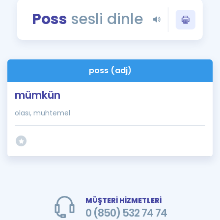
Puan Hesaplama
Poss
sesli dinle
Rehberlik Aracı
ÖSYM Sınav Takvimi
poss (adj)
Kampanyalar
mümkün
Blog
olası, muhtemel
İngilizce Gramer
MÜŞTERİ HİZMETLERİ
0 (850) 532 74 74