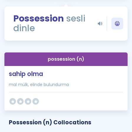
Puan Hesaplama
Possession
sesli
Rehberlik Aracı
dinle
ÖSYM Sınav Takvimi
Kampanyalar
Blog
possession (n)
İngilizce Gramer
sahip olma
mal mülk, elinde bulundurma
Possession (n) Collocations