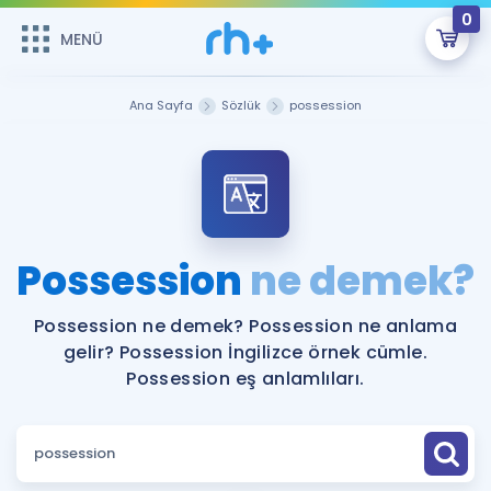
0
MENÜ
MENÜ
Üye Girişi
Ana Sayfa
Sözlük
possession
Online Dersler
Sepetin Şu An Boş.
Çalışma Paketleri
Remzi Hoca ile seni sınava hazırlayacak onlarca eğitim seni
bekliyor!
Kitaplar ve Kaynaklar
GİRİŞ YAP
Possession
ne demek?
Katılımcı Görüşleri
Şifremi Hatırlamıyorum
Possession ne demek? Possession ne anlama
gelir? Possession İngilizce örnek cümle.
ÜYE DEĞİLİM
Faydalı Araçlar
Possession eş anlamlıları.
Ücretsiz Kaynaklar
Blog
İngilizce Gramer
Hakkımızda
Kariyer
Sözlük
Soru & Cevap
İletişim