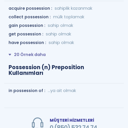
acquire possession :
sahiplik kazanmak
collect possession :
mülk toplamak
gain possession :
sahip olmak
get possession :
sahip olmak
have possession :
sahip olmak
20 Örnek daha
Possession (n) Preposition
Kullanımları
in possession of :
...ya ait olmak
MÜŞTERİ HİZMETLERİ
0 (850) 532 74 74