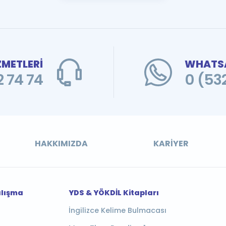
ZMETLERİ
WHATSA
 74 74
0 (53
HAKKIMIZDA
KARIYER
alışma
YDS & YÖKDİL Kitapları
İngilizce Kelime Bulmacası