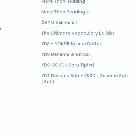
More Than Reading 1
More Than Reading 2
ÖSYM Kelimeleri
e
The Ultimate Vocabulary Builder
YDS - YÖKDİL Kelime Defteri
YDS Deneme Sınavları
YDS-YÖKDİL Soru Tipleri
YDT Deneme Seti - YKSDİL Deneme Seti
| Set 1