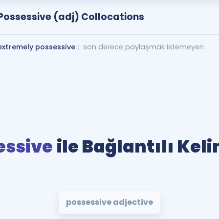
Possessive (adj) Collocations
extremely possessive :
son derece paylaşmak istemeyen
essive
ile Bağlantılı Kel
possessive adjective