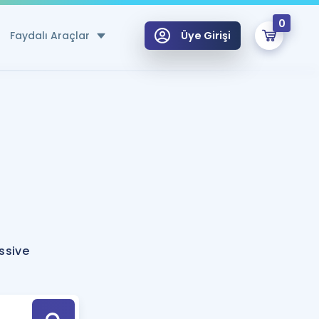
0
Faydalı Araçlar
Üye Girişi
klar
n Ücretsiz Kaynaklar
 için Özel Sözlük
Sepetin Şu An Boş.
ma
uan Hesaplama Aracı
i Hoca ile seni sınava hazırlayacak onlarca eğitim seni bekliyor!
Şifremi Hatırlamıyorum
GİRİŞ YAP
ssive
azırlananlar için Öneriler
kvimi
ÜYE DEĞİLİM
arı Tek Takvimde