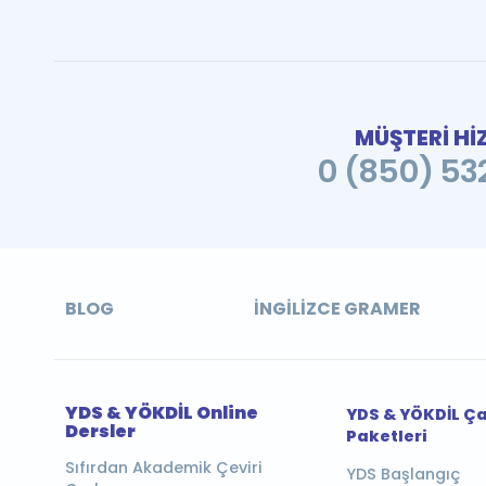
MÜŞTERİ Hİ
0 (850) 532
BLOG
İNGILIZCE GRAMER
YDS & YÖKDİL Online
YDS & YÖKDİL Ç
Dersler
Paketleri
Sıfırdan Akademik Çeviri
YDS Başlangıç