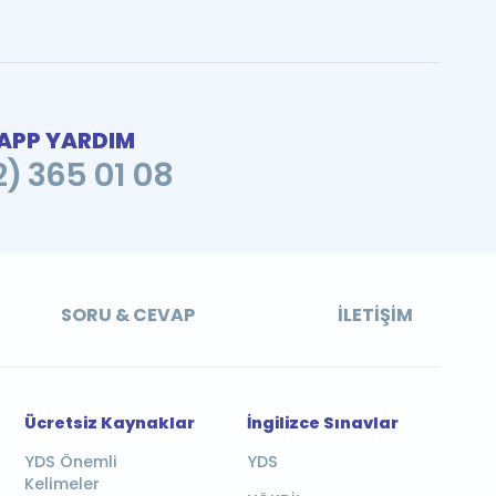
PP YARDIM
2) 365 01 08
SORU & CEVAP
İLETIŞIM
Ücretsiz Kaynaklar
İngilizce Sınavlar
YDS Önemli
YDS
Kelimeler