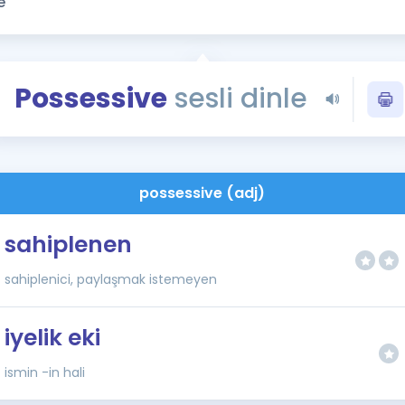
Kampanyalar
Eğitim ve Kitaplar
Blog
Possessive
sesli dinle
YDS - YÖKDİL Tüm S
İngilizce Gram
İngilizce Gramer
possessive (adj)
sahiplenen
sahiplenici, paylaşmak istemeyen
iyelik eki
ismin -in hali