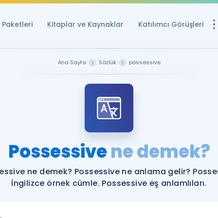
Paketleri
Kitaplar ve Kaynaklar
Katılımcı Görüşleri
Ücretsiz Kayna
Ana Sayfa
Sözlük
possessive
YDS ve YÖKDİL içi
Sözlük
İngilizce Sınavları
Puan Hesapla
Possessive
ne demek?
YDS ve YÖKDİL P
Remz
Rehberlik Aracı
essive ne demek? Possessive ne anlama gelir? Posse
YDS ve YÖKDİL'e H
İngilizce örnek cümle. Possessive eş anlamlıları.
ÖSYM Sınav Ta
Tüm ÖSYM Sınavl