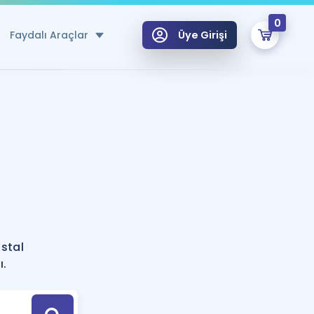
0
Faydalı Araçlar
Üye Girişi
klar
n Ücretsiz Kaynaklar
 için Özel Sözlük
Sepetin Şu An Boş.
ma
uan Hesaplama Aracı
i Hoca ile seni sınava hazırlayacak onlarca eğitim seni bekliyor!
Şifremi Hatırlamıyorum
GİRİŞ YAP
stal
azırlananlar için Öneriler
ı.
kvimi
ÜYE DEĞİLİM
arı Tek Takvimde