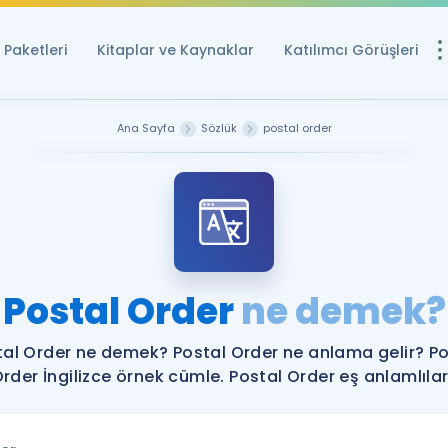
Paketleri
Kitaplar ve Kaynaklar
Katılımcı Görüşleri
Ücretsiz Kayna
Ana Sayfa
Sözlük
postal order
YDS ve YÖKDİL içi
Sözlük
İngilizce Sınavları
Puan Hesapla
Postal Order
ne demek?
YDS ve YÖKDİL P
Remz
Rehberlik Aracı
tal Order ne demek? Postal Order ne anlama gelir? Po
YDS ve YÖKDİL'e H
rder İngilizce örnek cümle. Postal Order eş anlamlılar
ÖSYM Sınav Ta
Tüm ÖSYM Sınavl