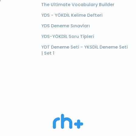
e
The Ultimate Vocabulary Builder
YDS - YÖKDİL Kelime Defteri
YDS Deneme Sınavları
YDS-YÖKDİL Soru Tipleri
YDT Deneme Seti - YKSDİL Deneme Seti
| Set 1