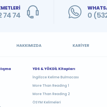
ZMETLERİ
WHATSA
 74 74
0 (53
HAKKIMIZDA
KARIYER
alışma
YDS & YÖKDİL Kitapları
İngilizce Kelime Bulmacası
More Than Reading 1
More Than Reading 2
ÖSYM Kelimeleri