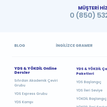
MÜŞTERİ Hİ
0 (850) 532
BLOG
İNGILIZCE GRAMER
YDS & YÖKDİL Online
YDS & YÖKDİL Ç
Dersler
Paketleri
Sıfırdan Akademik Çeviri
YDS Başlangıç
Grubu
YDS İleri Seviye
YDS Express Grubu
YÖKDİL Başlangıç
YDS Kampı