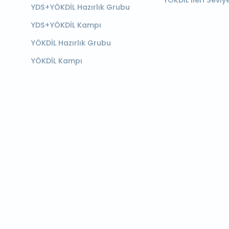
YÖKDİL İleri Seviy
YDS+YÖKDİL Hazırlık Grubu
YDS+YÖKDİL Kampı
YÖKDİL Hazırlık Grubu
YÖKDİL Kampı