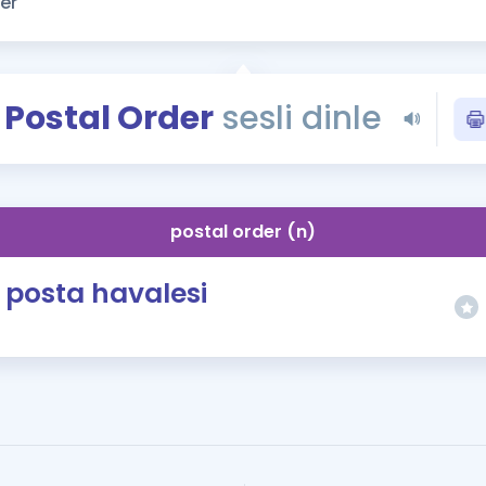
Kampanyalar
Eğitim ve Kitaplar
Blog
Postal Order
sesli dinle
YDS - YÖKDİL Tüm S
İngilizce Gram
İngilizce Gramer
postal order (n)
posta havalesi